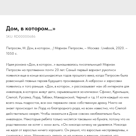
Дом, в котором…»
SKU:
RD00000686
Петросян, М. Дом, в котором… / Мариам Петросян, – Москва : Livebook, 2020. –
1050 с.
Идея романа «Дом, в котором…» вынашивалась писательницей Мариам
Петросян на протяжении почти 20 лет. Самый первый вариант рукописи
появился еще в конце восьмидесятых годов прошлого века, когда Петросян была
ровесницей главных героев будущего произведения. А наброски и зарисовки
появились и того раньше. «Дом, в котором…» рассказывает нам об интернате для
инвалидов, в котором живут дети, скрывающиеся за кличками: Сфинкс, Курильщик,
Слепой, Русалка, Лорд, Табаки, Македонский, Черный и т.д. И хотя каждый из них
всего лишь подросток, все они пережили свою собственную драму. Никто не
знает происходит ли Лорд из благородного рода, но всем известно, что Слепой
действительно незряч. Чтобы оказаться в Доме совсем необязательно быть
инвалидом. Некоторые ребята только числятся таковыми на бумаге, потому что их
родственники не хотят с ними жить. «Он никогда ничему не удивлялся. Никогда
не ждал от взрослых ничего хорошего. Он решил, что взрослые несправедливы, и
смирился с этим. Научившись делить их на мужчин и женщин, отметил, что