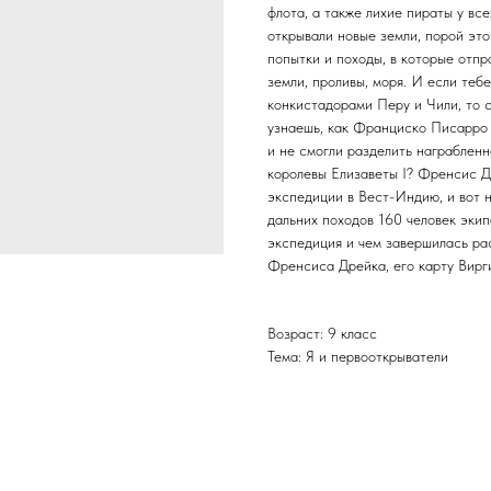
флота, а также лихие пираты у вс
открывали новые земли, порой это
попытки и походы, в которые отп
земли, проливы, моря. И если те
конкистадорами Перу и Чили, то 
узнаешь, как Франциско Писарро 
и не смогли разделить награбленн
королевы Елизаветы I? Френсис 
экспедиции в Вест-Индию, и вот н
дальних походов 160 человек экип
экспедиция и чем завершилась ра
Френсиса Дрейка, его карту Вирг
Возраст: 9 класс
Тема: Я и первооткрыватели