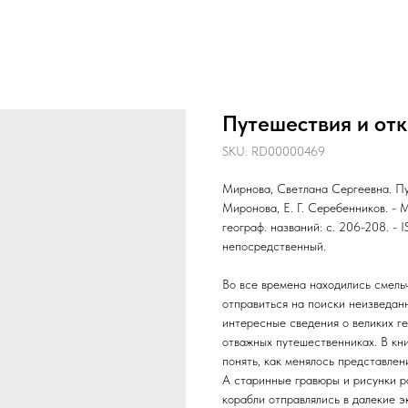
Путешествия и от
SKU:
RD00000469
Мирнова, Светлана Сергеевна. Пут
Миронова, Е. Г. Серебенников. - М
географ. названий: с. 206-208. - 
непосредственный.
Во все времена находились смель
отправиться на поиски неизведан
интересные сведения о великих ге
отважных путешественниках. В кн
понять, как менялось представлен
А старинные гравюры и рисунки ра
корабли отправлялись в далекие э