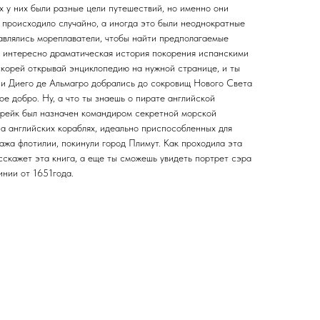
ех у них были разные цели путешествий, но именно они
 происходило случайно, а иногда это были неоднократные
равлялись мореплаватели, чтобы найти предполагаемые
бе интересно драматическая история покорения испанскими
скорей открывай энциклопедию на нужной странице, и ты
и Диего де Альмагро добрались до сокровищ Нового Света
ое добро. Ну, а что ты знаешь о пирате английской
Дрейк был назначен командиром секретной морской
а английских кораблях, идеально приспособленных для
ажа флотилии, покинули город Плимут. Как проходила эта
сскажет эта книга, а еще ты сможешь увидеть портрет сэра
инии от 1651года.