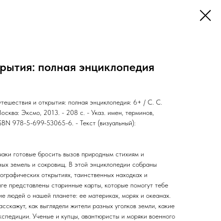
крытия: полная энциклопедия
ешествия и открытия: полная энциклопедия: 6+ / С. С.
осква: Эксмо, 2013. - 208 с. - Указ. имен, терминов,
ISBN 978-5-699-53065-6. - Текст (визуальный):
чаки готовые бросить вызов природным стихиям и
ных земель и сокровищ. В этой энциклопедии собраны
ографических открытиях, таинственных находках и
иге представлены старинные карты, которые помогут тебе
ие людей о нашей планете: ее материках, морях и океанах.
сскажут, как выглядели жители разных уголков земли, какие
кспедиции. Ученые и купцы, авантюристы и моряки военного