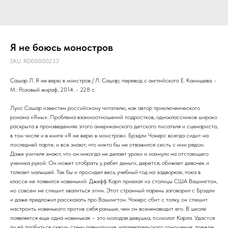
Я не боюсь моностров
SKU:
RD00000233
Сашар Л. Я не верю в монстров / Л. Сашар; перевод с английского Е. Канищева. -
М.: Розовый жираф, 2014. - 228 с.
Луис Сашар известен российскому читателю, как автор приключенческого
романа «Ямы». Проблема взаимоотношений подростков, одноклассников широко
раскрыта в произведениях этого американского детского писателя и сценариста,
в том числе и в книге «Я не верю в монстров». Брэдли Чокерс всегда сидит на
последней парте, и все знают, что никто бы не отважился сесть с ним рядом.
Даже учителя знают, что он никогда не делает уроки и махнули на отстающего
ученика рукой. Он может отобрать у ребят деньги, дерется, обижает девочек и
толкает малышей. Так бы и просидел весь учебный год на задворках, пока в
классе не появился новенький. Джефф Карп приехал из столицы США Вашингтон,
но совсем не спешит хвалиться этим. Этот странный парень заговорил с Брэдли
и даже предложил рассказать про Вашингтон. Чокерс сбит с толку, он спешит
настроить новенького против себя раньше, чем он возненавидит его. В школе
появляется еще одна новенькая – это молодая девушка, психолог Карла. Удастся
ли ей пробиться сквозь стену равнодушия, наплевательского отношения, прежде