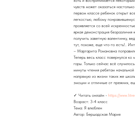
хоть и воспринимается некоторым
чувств может оказаться настолько
первом классе ребенок открыт все
легкостью, любому понравившемуся
проявляется со всей искренность
яркая демонстрация безразличия 
получить заветную валентинку, ве
тут, похоже, еще что-то есть!.. Ин
– Маргарита Романовна поправила 
Теперь весь класс повернулся ко 
горы. Только сейчас всё случилос
минуты чтения ребятам начальной
напрямую из жизни таких же школ
эмоции и отличные от прежних, ещ
✓ Читать онлайн -
https://www.lit
Возраст: 3-4 класс
Тема: Я влюблен
Автор: Бершадская Мария