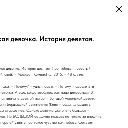
ая девочка. История девятая.
ая девочка. История девятая. Про любовь : повесть /
ловой. – Москва : КомпасГид, 2015. – 48 с. : ил.
ишка. – Почему? – удивилась я. – Потому. Надоели эти
-ыточки. А еще, когда влюбляешься, надо целоваться. В
лся вначале девятой истории большой маленькой девочки.
арии Бершадской семилетняя Женя – самая младшая в
са старше нее. Однако девочка уже очень большая –
южая. Но БОЛЬШОЙ ее можно назвать не только за внешние
 пора ей узнать про такое чувство как любовь. Семь лет