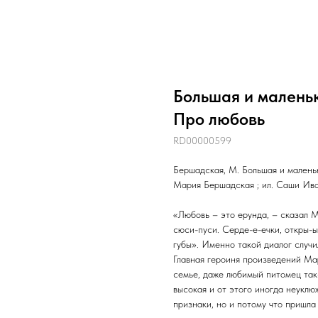
Большая и маленьк
Про любовь
RD00000599
Бершадская, М. Большая и маленьк
Мария Бершадская ; ил. Саши Ивой
«Любовь – это ерунда, – сказал М
сюси-пуси. Серде-е-ечки, откры-ы
губы». Именно такой диалог случи
Главная героиня произведений М
семье, даже любимый питомец так
высокая и от этого иногда неукл
признаки, но и потому что пришла