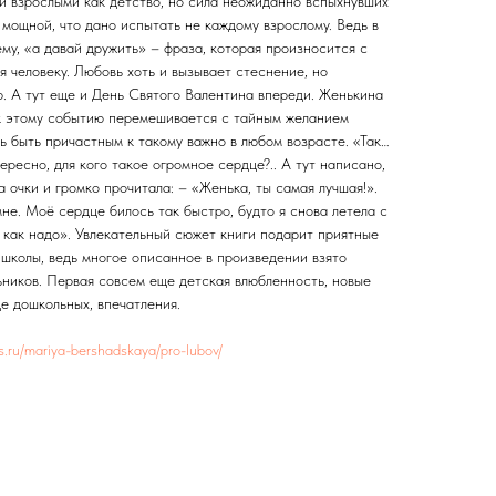
и взрослыми как детство, но сила неожиданно вспыхнувших
 мощной, что дано испытать не каждому взрослому. Ведь в
му, «а давай дружить» – фраза, которая произносится с
 человеку. Любовь хоть и вызывает стеснение, но
ю. А тут еще и День Святого Валентина впереди. Женькина
к этому событию перемешивается с тайным желанием
дь быть причастным к такому важно в любом возрасте. «Так…
тересно, для кого такое огромное сердце?.. А тут написано,
очки и громко прочитала: – «Женька, ты самая лучшая!».
мне. Моё сердце билось так быстро, будто я снова летела с
ь как надо». Увлекательный сюжет книги подарит приятные
 школы, ведь многое описанное в произведении взято
ьников. Первая совсем еще детская влюбленность, новые
е дошкольных, впечатления.
res.ru/mariya-bershadskaya/pro-lubov/