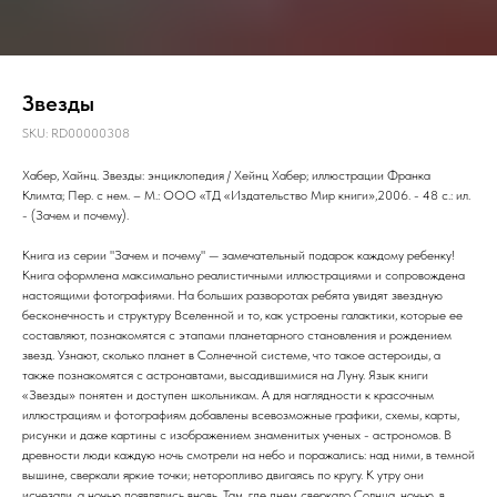
Звезды
SKU:
RD00000308
Хабер, Хайнц. Звезды: энциклопедия / Хейнц Хабер; иллюстрации Франка
Климта; Пер. с нем. – М.: ООО «ТД «Издательство Мир книги»,2006. - 48 с.: ил.
- (Зачем и почему).
Книга из серии "Зачем и почему" — замечательный подарок каждому ребенку!
Книга оформлена максимально реалистичными иллюстрациями и сопровождена
настоящими фотографиями. На больших разворотах ребята увидят звездную
бесконечность и структуру Вселенной и то, как устроены галактики, которые ее
составляют, познакомятся с этапами планетарного становления и рождением
звезд. Узнают, сколько планет в Солнечной системе, что такое астероиды, а
также познакомятся с астронавтами, высадившимися на Луну. Язык книги
«Звезды» понятен и доступен школьникам. А для наглядности к красочным
иллюстрациям и фотографиям добавлены всевозможные графики, схемы, карты,
рисунки и даже картины с изображением знаменитых ученых - астрономов. В
древности люди каждую ночь смотрели на небо и поражались: над ними, в темной
вышине, сверкали яркие точки; неторопливо двигаясь по кругу. К утру они
исчезали, а ночью появлялись вновь. Там, где днем сверкало Солнца, ночью, в