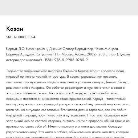
Казан
SKU:
RD00000024
Кервуд, Д.О. Казан: роман / Джеймс Оливер Кервуд; пер. Чехов М.А.; ред.
Ефремов А..; худож. Капустина Т.П..- Москва: Азбука, 2009.- 288 с. : ил.- (Лучшие
истории про животных).- ISBN: 978-5-9985-0285-9
Творчество американского писателя Джеймса Кервуд входит в золотой фонд
мировой приключенческой литературы. В своих произведениях писатель
описывает суровую жизнь людей и животных в условиях севера. Джеймс Кервуд
родился и жил в Америке. Он работал редактором и журналистом, и в связи с
этим много путешествовал. Так он попал в Канаду, которую полюбил всем
сердцем и посвятил ей множество своих произведений. Кервуд - талантливый
мастер, художник слова, умеющий раскрыть сложный внутренний мир животного,
взглянуть на ситуацию его глазами. Его читают дети и взрослые, все кто любит
мир дикой природы, любит животных и путешествия. Писатель показывает нам
этот дикий мир со светлой стороны, пытаясь найти с природой общий язык, а не
противопоставить себя ей. Именно поэтому его книги доставляют большую
радость читающему. Эта книга о собаке, обыкновенном домашнем псе, который
всю свою жизнь прожил рядом с человеком, был верным и преданным другом,