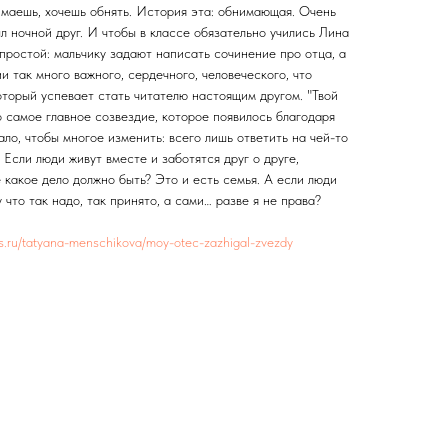
имаешь, хочешь обнять. История эта: обнимающая. Очень
ыл ночной друг. И чтобы в классе обязательно учились Лина
простой: мальчику задают написать сочинение про отца, а
и так много важного, сердечного, человеческого, что
оторый успевает стать читателю настоящим другом. "Твой
о самое главное созвездие, которое появилось благодаря
ало, чтобы многое изменить: всего лишь ответить на чей-то
 Если люди живут вместе и заботятся друг о друге,
 какое дело должно быть? Это и есть семья. А если люди
 что так надо, так принято, а сами… разве я не права?
res.ru/tatyana-menschikova/moy-otec-zazhigal-zvezdy