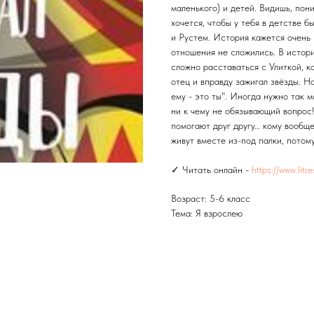
маленького) и детей. Видишь, пон
хочется, чтобы у тебя в детстве б
и Рустем. История кажется очень 
отношения не сложились. В истори
сложно расставаться с Улиткой, к
отец и вправду зажигал звёзды. Н
ему - это ты". Иногда нужно так м
ни к чему не обязывающий вопрос!
помогают друг другу… кому вообще
живут вместе из-под палки, потому
✓ Читать онлайн -
https://www.lit
Возраст: 5-6 класс
Тема: Я взрослею