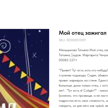
Мой отец зажигал
SKU:
RD00001009
Меньщикова Татьяна Мой отец зажи
Татьяна; [худож. Маргарита Чечули
00083-537-1
"Привет! Тут есть хоть кто-нибудь?
ступенях подъезда. Сидел, обхвати
привет маркером на стене. Единс
больнице, дома только отец, с ко
лет!.. "Тут есть я! Сойдёт?" - нап
(конечно, это прозвище, а не насто
подростка есть свои сложности, ма
говорить, он для него как чужой, 