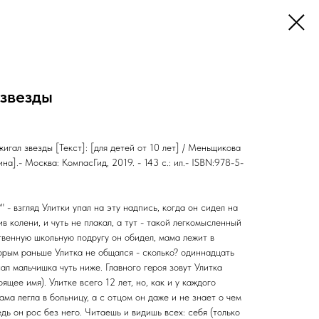
 звезды
гал звезды [Текст]: [для детей от 10 лет] / Меньщикова
на].- Москва: КомпасГид, 2019. - 143 с.: ил.- ISBN:978-5-
" - взгляд Улитки упал на эту надпись, когда он сидел на
в колени, и чуть не плакал, а тут - такой легкомысленный
твенную школьную подругу он обидел, мама лежит в
торым раньше Улитка не общался - сколько? одиннадцать
исал мальчишка чуть ниже. Главного героя зовут Улитка
ящее имя). Улитке всего 12 лет, но, как и у каждого
ма легла в больницу, а с отцом он даже и не знает о чем
ведь он рос без него. Читаешь и видишь всех: себя (только