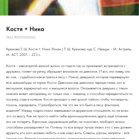
Костя + Ника
SKU:
RD00000266
Крюкова Т. Ш. Костя + Ника: Роман / Т. Ш. Крюкова; худ. С. Иващук. - М.: Астрель;
М.: АСТ, 2001. - 223 с.
Костя - завсегдатай дачной жизни, из года в год он приезжает, встречается с
друзьями, гоняет на речку, обращает внимание на девчонок. И вот, или наяву, или
во сне, - судьбоносная встреча в лесу с Никой, девушкой, которая перевернула
всю дальнейшую историю Кости. Девчонка как девчонка: черные глаза, нос в
веснушках, вздернутый нос и вьющиеся волосы. Оказывается, девушка с таким
именем живет неподалеку, но только она – инвалид, и способна передвигаться по
поселку, сидя в коляске. Костя приходит к ней домой тайком, чтобы поговорить,
помочь, порадовать. И разобраться, так что же это было в лесу: фантазия,
видения? Между подростками завязываются дружеские отношения, но не всем
это по вкусу. Как не просто найти себе единомышленника, друга, ещё сложнее
его не потерять. Взрослые, окружающие ребят, не помогают, наоборот, всеми
способами разъединяют их. Почему-то все вокруг лучше знают, кто с кем должен
дружить, кто кого должен любить и как надо жить. Советы, угрозы, запреты - всё
против них. Разные социальные группы, разные возможности даже невинные