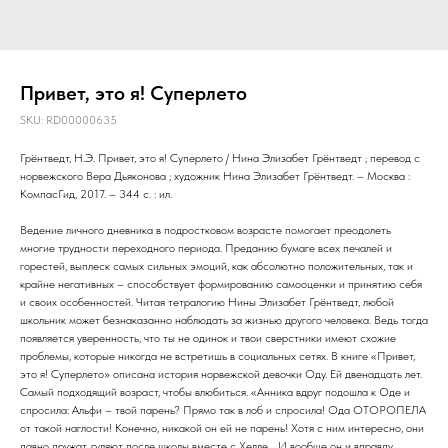
Привет, это я! Суперлето
SKU:
RD00000635
Грёнтведт, Н.Э. Привет, это я! Суперлето / Нина Элизабет Грёнтведт ; перевод с
норвежского Вера Дьяконова ; художник Нина Элизабет Грёнтведт. – Москва :
КомпасГид, 2017. – 344 с. : ил.
Ведение личного дневника в подростковом возрасте помогает преодолеть
многие трудности переходного периода. Преданию бумаге всех печалей и
горестей, выплеск самых сильных эмоций, как абсолютно положительных, так и
крайне негативных – способствует формированию самооценки и принятию себя
и своих особенностей. Читая тетралогию Нины Элизабет Грёнтведт, любой
школьник может безнаказанно наблюдать за жизнью другого человека. Ведь тогда
появляется уверенность, что ты не одинок и твои сверстники имеют схожие
проблемы, которые никогда не встретишь в социальных сетях. В книге «Привет,
это я! Суперлето» описана история норвежской девочки Оду. Ей двенадцать лет.
Самый подходящий возраст, чтобы влюбиться. «Анника вдруг подошла к Оде и
спросила: Альфи – твой парень? Прямо так в лоб и спросила! Ода ОТОРОПЕЛА
от такой наглости! Конечно, никакой он ей не парень! Хотя с ним интересно, они
давно дружат, гуляют после школы вместе с Хелле… И вообще он и вправду