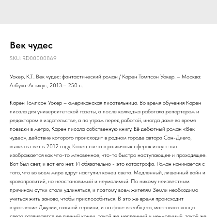
Век чудес
SKU:
RD00000869
Уокер, К.Т.. Век чудес: фантастический роман / Карен Томпсон Уокер. – Москва:
Азбука-Аттикус, 2013.– 250 с.
Карен Томпсон Уокер – американская писательница. Во время обучения Карен
писала для университетской газеты, а после колледжа работала репортером и
редактором в издательстве, а по утрам перед работой, иногда даже во время
поездки в метро, Карен писала собственную книгу. Её дебютный роман «Век
чудес», действие которого происходит в родном городе автора Сан-Диего,
вышел в свет в 2012 году. Конец света в различных сферах искусства
изображается как что-то мгновенное, что-то быстро наступающее и проходящее.
Вот был свет, и вот его нет. И обязательно - это катастрофа. Роман начинается с
того, что во всем мире вдруг наступил конец света. Медленный, лишенный войн и
кровопролитий, но неостановимый и неумолимый. По никому неизвестным
причинам сутки стали удлиняться, и поэтому всем жителям Земли необходимо
учиться жить заново, чтобы приспособиться. В это же время происходит
взросление Джулии, главной героини, и на фоне всеобщего, массового конца
света развивается ее личный конец, такой же медленный и неумолимый, такой же