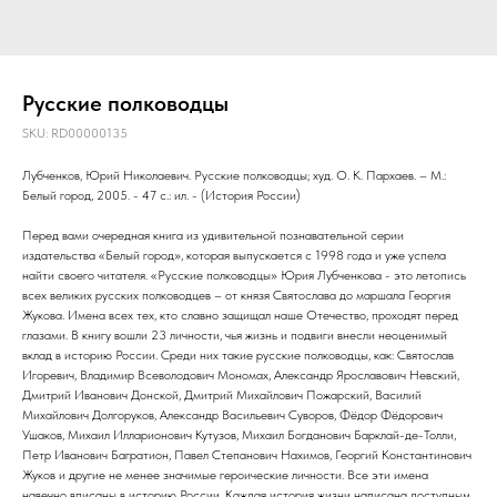
Русские полководцы
SKU:
RD00000135
Лубченков, Юрий Николаевич. Русские полководцы; худ. О. К. Пархаев. – М.:
Белый город, 2005. - 47 с.: ил. - (История России)
Перед вами очередная книга из удивительной познавательной серии
издательства «Белый город», которая выпускается с 1998 года и уже успела
найти своего читателя. «Русские полководцы» Юрия Лубченкова - это летопись
всех великих русских полководцев – от князя Святослава до маршала Георгия
Жукова. Имена всех тех, кто славно защищал наше Отечество, проходят перед
глазами. В книгу вошли 23 личности, чья жизнь и подвиги внесли неоценимый
вклад в историю России. Среди них такие русские полководцы, как: Святослав
Игоревич, Владимир Всеволодович Мономах, Александр Ярославович Невский,
Дмитрий Иванович Донской, Дмитрий Михайлович Пожарский, Василий
Михайлович Долгоруков, Александр Васильевич Суворов, Фёдор Фёдорович
Ушаков, Михаил Илларионович Кутузов, Михаил Богданович Барклай-де-Толли,
Петр Иванович Багратион, Павел Степанович Нахимов, Георгий Константинович
Жуков и другие не менее значимые героические личности. Все эти имена
навечно вписаны в историю России. Каждая история жизни написана доступным