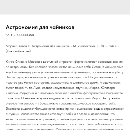
Астрономия для чайников
SKU:
RD00000368
Маран Стивен П. Астрономия для чайников. – М.: Диалектика, 2018. – 256 с. -
(Для «чайников»)
Книга Стивена Марана в доступной и простой форме излагает основные знания
по астрономии. Без космоса человечество не мыслит себя. Сегодня космические
корабли маневрируют в условиях минимальной гравитации, доставляют на орбиту
Земли грузы, космонавтов и даже космических туристов. Продолжительность
полетов уже может составлять сколько угодно длительное время. А еще человек
сумел походить по Луне, создал искусственные спутники Марса, Юпитера,
Сатурна, Меркурия, и с помощью телескопа «Хаббл» фотографирует туманности,
галактики. И человек всерьез задумывается о колонизации Марса. Автор книги
отвечает на вопрос – «Зачем нужно покорять космическое пространство?».
Эксперты выделяют большое количество причин: выживание, ведь в определенной
ситуации человечество может исчезнуть; добыча полезных ископаемых, что
является экономической причиной, позволяющей решать возникающие проблемы
нехватки полезных ископаемых; возможность противостоять глобальным угрозам,
например, кометам и астероидам. Совершите вместе с автором увлекательное и