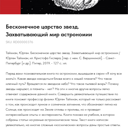
Бесконечное царство звезд.
Захватывающий мир астрономии
SKU:
RD00000376
Тайхман, Юрген. Бесконечное царство звезд. Захватывающий мир астрономии /
Юрген Тайхман; ил. Кристофа Гислера; [пер. с нем. С. Вершининой]. - Санкт-
Петербург [и др.]: Питер, 2019. - 127 с.: ил.
Перед вами познавательная книга по астрономии, вышедшая в серии «Я хочу все
знать!». Какая звезда находиться ближе всего к нашей планете? Что такое
млечный путь? Вращается ли звездное небо? Что такое пылевой вихрь? Почему
звезды мерцают, а планеты - нет? На эти и многие другие вопросы легко
отвечает содержание данной книги. Совершить увлекательное путешествие по
книге поможет профессор физики Юрген Тайхман, который не только расскажет
о том, как происходит лунное и солнечное затмение, что обозначают пятна на
Солнце, как происходят на Земле отливы и приливы, но и проведет
интереснейшие опыты и эксперименты. Книга похожа на учебник, в котором
собраны статьи на разные астрономические темы. Текст книги написан
увлекательно, на многие сложные «космические» вопросы даны простые ответы.