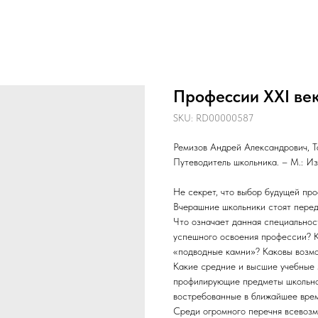
Профессии XXI ве
SKU:
RD00000587
Ремизов Андрей Александрович, Т
Путеводитель школьника. – М.: Из
Не секрет, что выбор будущей пр
Вчерашние школьники стоят перед
Что означает данная специальнос
успешного освоения профессии? К
«подводные камни»? Каковы возм
Какие средние и высшие учебные 
профилирующие предметы школьно
востребованные в ближайшее врем
Среди огромного перечня всевозм