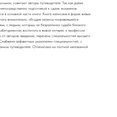
восьмом, советуют авторы путеводителя. Так как далее
 непосредственно подготовкой к сдаче экзаменов.
я в основной части книги. Книга написана в форме живых
итать внимательно, обсудив нюансы понравившейся
ми, с людьми, которым не безразлична судьба близкого
 абитуриентам воспитать в живой интерес к профессии.
ю от авторов, введение, перечень специальностей высшего
Снабжена алфавитным указателем специальностей, с
анном путеводителе. Отпечатана на плотной мелованной