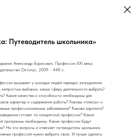
ка: Путеводитель школьника»
аранин Александр Борисович. Профессии XXI века:
дательство Октопус, 2009. - 448 с.
офессии вызывает у молодых людей нередко затруднение.
 непростым выбором: какую сферу деятельности выбрать?
ть? Какие качества и способности необходимы для
аков характер и содержание работы? Каковы «плюсы» и
ожные профессиональные заболевания? Какова зарплата?
заведения готовят по конкретной профессии? Какие
й программы необходимы. Какие профессии будут
я? На эти вопросы и отвечает путеводитель школьника.
ожных профессий нужно выбрать свою. И лучше сделать