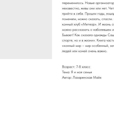
переменилось. Новые организатор
неизвестно, живы они или нет. Че
прийти в себя. Прошли годы, лоша
поменяли, можно сказать, спасли.
конный клуб «Метеор». И жизнь сн
можно рассказать о наболевшем и 
Бывает! Как сказала однажды Сашка
спорте, но и в жизни». Книга час
«конный мир – мир особенный, зат
людей или коней очень важно.
Возраст: 7-8 класс
Тема: Я и моя семья
Автор: Лазаренская Майя