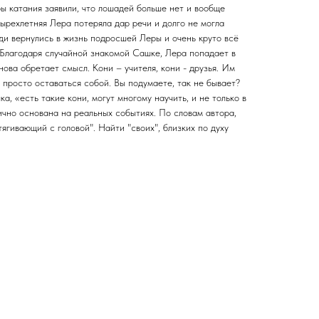
ы катания заявили, что лошадей больше нет и вообще
тырехлетняя Лера потеряла дар речи и долго не могла
ди вернулись в жизнь подросшей Леры и очень круто всё
 Благодаря случайной знакомой Сашке, Лера попадает в
ова обретает смысл. Кони – учителя, кони - друзья. Им
просто оставаться собой. Вы подумаете, так не бывает?
, «есть такие кони, могут многому научить, и не только в
тично основана на реальных событиях. По словам автора,
ягивающий с головой". Найти "своих", близких по духу