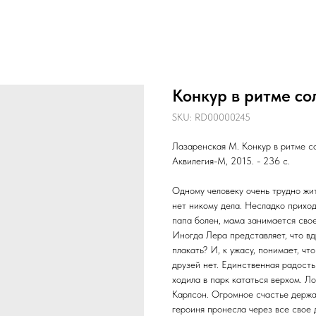
Конкур в ритме со
SKU:
RD00000245
Лазаренская М. Конкур в ритме сол
Аквилегия-М, 2015. - 236 с.
Одному человеку очень трудно жит
нет никому дела. Несладко прихо
папа болен, мама занимается свое
Иногда Лера представляет, что вд
плакать? И, к ужасу, понимает, ч
друзей нет. Единственная радость
ходила в парк кататься верхом. Л
Карлсон. Огромное счастье держат
героиня пронесла через все свое д