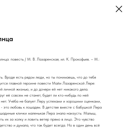
лнца
нца: повесть / М. В. Лазаренская; ил. К. Прокофьев. – М.:
ь. Вроде есть рядом люди, но ты понимаешь, что до тебя
дится главной героине повести Майи Лазаренской Лере:
й личной жизнью, и до дочери ей нет никакого дела.
руг её совсем не станет, будет ли кто-нибудь по ней
то нет. Учёба не балует Леру успехами и хорошими оценками,
 - это любовь к лошадям. В детстве вместе с бабушкой Лера
ошадиные клички маленькая Лера знала наизусть: Малыш,
ь их за холку и ловить ветер прямо в лицо. Это чувство
етство и думала, что так будет всегда. Но в один день всё