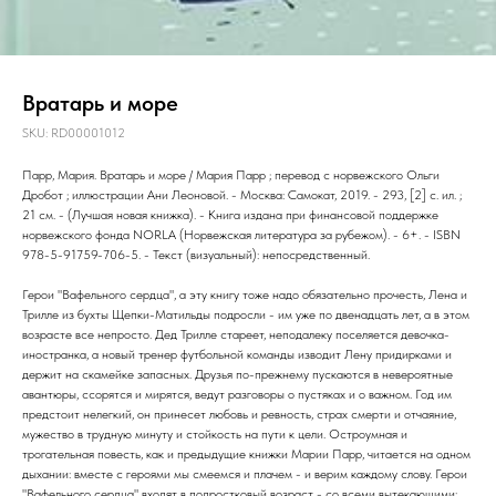
Вратарь и море
SKU:
RD00001012
Парр, Мария. Вратарь и море / Мария Парр ; перевод с норвежского Ольги
Дробот ; иллюстрации Ани Леоновой. - Москва: Самокат, 2019. - 293, [2] с. ил. ;
21 см. - (Лучшая новая книжка). - Книга издана при финансовой поддержке
норвежского фонда NORLA (Норвежская литература за рубежом). - 6+. - ISBN
978-5-91759-706-5. - Текст (визуальный): непосредственный.
Герои "Вафельного сердца", а эту книгу тоже надо обязательно прочесть, Лена и
Трилле из бухты Щепки-Матильды подросли - им уже по двенадцать лет, а в этом
возрасте все непросто. Дед Трилле стареет, неподалеку поселяется девочка-
иностранка, а новый тренер футбольной команды изводит Лену придирками и
держит на скамейке запасных. Друзья по-прежнему пускаются в невероятные
авантюры, ссорятся и мирятся, ведут разговоры о пустяках и о важном. Год им
предстоит нелегкий, он принесет любовь и ревность, страх смерти и отчаяние,
мужество в трудную минуту и стойкость на пути к цели. Остроумная и
трогательная повесть, как и предыдущие книжки Марии Парр, читается на одном
дыхании: вместе с героями мы смеемся и плачем - и верим каждому слову. Герои
"Вафельного сердца" входят в подростковый возраст - со всеми вытекающими: