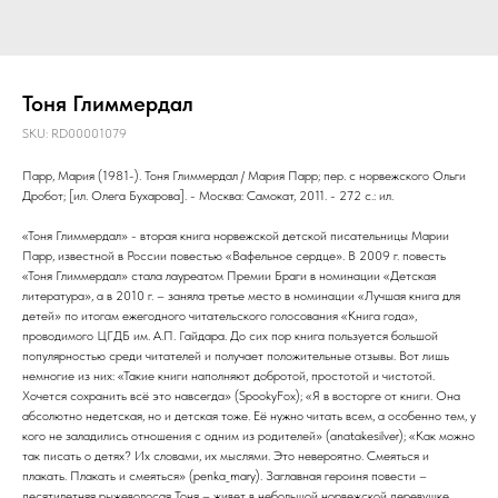
Тоня Глиммердал
SKU:
RD00001079
Парр, Мария (1981-). Тоня Глиммердал / Мария Парр; пер. с норвежского Ольги
Дробот; [ил. Олега Бухарова]. - Москва: Самокат, 2011. - 272 с.: ил.
«Тоня Глиммердал» - вторая книга норвежской детской писательницы Марии
Парр, известной в России повестью «Вафельное сердце». В 2009 г. повесть
«Тоня Глиммердал» стала лауреатом Премии Браги в номинации «Детская
литература», а в 2010 г. – заняла третье место в номинации «Лучшая книга для
детей» по итогам ежегодного читательского голосования «Книга года»,
проводимого ЦГДБ им. А.П. Гайдара. До сих пор книга пользуется большой
популярностью среди читателей и получает положительные отзывы. Вот лишь
немногие из них: «Такие книги наполняют добротой, простотой и чистотой.
Хочется сохранить всё это навсегда» (SpookyFox); «Я в восторге от книги. Она
абсолютно недетская, но и детская тоже. Её нужно читать всем, а особенно тем, у
кого не заладились отношения с одним из родителей» (anatakesilver); «Как можно
так писать о детях? Их словами, их мыслями. Это невероятно. Смеяться и
плакать. Плакать и смеяться» (penka_mary). Заглавная героиня повести –
десятилетняя рыжеволосая Тоня – живет в небольшой норвежской деревушке