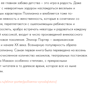
ее главная забава детства – это игра в радость. Даже
т с невероятным задором наслаждаться весельем и
ым характером Поллианна и влюбляется тоже по-
я нежность и женственность, которые в сочетании со
ия, переплетаются с ошеломляющим ребячеством и
зрослеть, храбро встречать невзгоды и радоваться каждому
 классикой, входит в число произведений внеклассного
 новое поколение. Элинор Портер – американская
 и начале XX века. Всемирную популярность обрела
оллианну. Самая первая книга была переведена на восемь
есчисленное количество мюзиклов, театральных постановок
ва Махаон особенно «теплая», с прекрасными
 читателя в то далекое время, которое все из ныне
ям.
s.ru/elinor-porter/pollianna-vyrosla/otzivi/