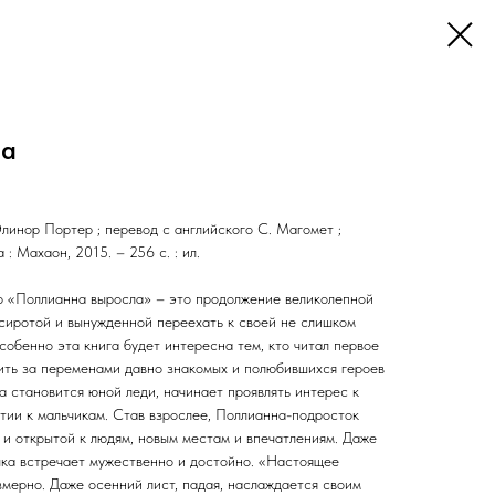
ла
линор Портер ; перевод с английского С. Магомет ;
: Махаон, 2015. – 256 с. : ил.
р «Поллианна выросла» – это продолжение великолепной
 сиротой и вынужденной переехать к своей не слишком
собенно эта книга будет интересна тем, кто читал первое
ть за переменами давно знакомых и полюбившихся героев
а становится юной леди, начинает проявлять интерес к
тии к мальчикам. Став взрослее, Поллианна-подросток
 и открытой к людям, новым местам и впечатлениям. Даже
чка встречает мужественно и достойно. «Настоящее
змерно. Даже осенний лист, падая, наслаждается своим