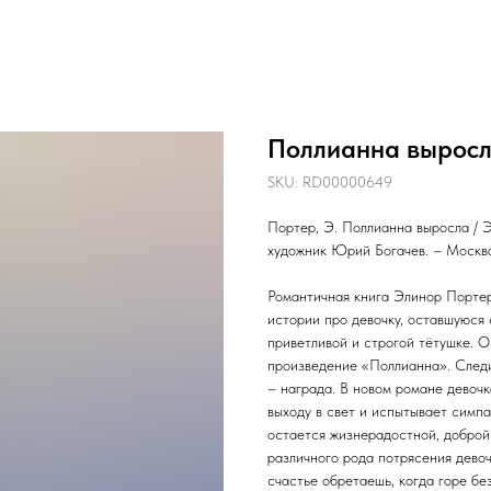
Поллианна вырос
SKU:
RD00000649
Портер, Э. Поллианна выросла / Э
художник Юрий Богачев. – Москва 
Романтичная книга Элинор Порте
истории про девочку, оставшуюся
приветливой и строгой тётушке. О
произведение «Поллианна». Следи
– награда. В новом романе девочк
выходу в свет и испытывает симпа
остается жизнерадостной, доброй
различного рода потрясения дево
счастье обретаешь, когда горе бе