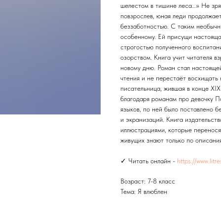
шелестом в тишине леса…» Не зря 
повзрослев, юная леди продолжае
беззаботностью. С таким необычн
особенному. Ей присущи настояща
строгостью полученного воспитан
озорством. Книга учит читателя в
новому дню. Роман стал настоящей
чтения и не перестаёт восхищать
писательница, жившая в конце XIX
благодаря романам про девочку П
языков, по ней было поставлено б
и экранизаций. Книга издательст
иллюстрациями, которые переносят
живущих знают только по описани
✓ Читать онлайн -
https://www.litre
Возраст: 7-8 класс
Тема: Я влюблен