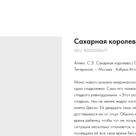
Сахарная короле
SKU:
RD00000671
Аллен, С.Э. Сахарная королева /
Тетериной, – Москва : Азбука-Атти
Мимо нового романа американско
одна сладкоежка. Само его назва
сладкого равнодушными. «Этот ро
сладким, тем не менее жадно пог
имени Джози. Ей двадцать семь ле
доставшемся им от отца. Обычно 
время ребенку, чтобы тот не почу
ситуация несколько отличается, и 
посвящала ей все свое время без 