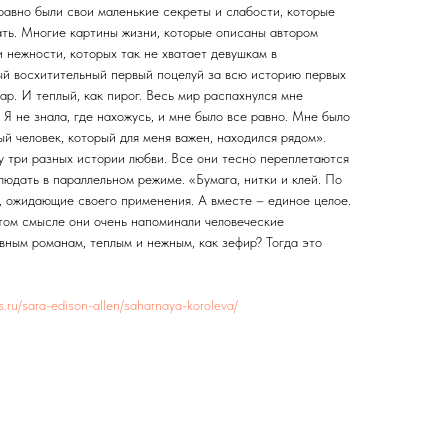
равно были свои маленькие секреты и слабости, которые
ать. Многие картины жизни, которые описаны автором
и нежности, которых так не хватает девушкам в
й восхитительный первый поцелуй за всю историю первых
хар. И теплый, как пирог. Весь мир распахнулся мне
. Я не знала, где нахожусь, и мне было все равно. Мне было
ый человек, который для меня важен, находился рядом».
у три разных истории любви. Все они тесно переплетаются
юдать в параллельном режиме. «Бумага, нитки и клей. По
, ожидающие своего применения. А вместе – единое целое.
этом смысле они очень напоминали человеческие
вным романам, теплым и нежным, как зефир? Тогда это
es.ru/sara-edison-allen/saharnaya-koroleva/