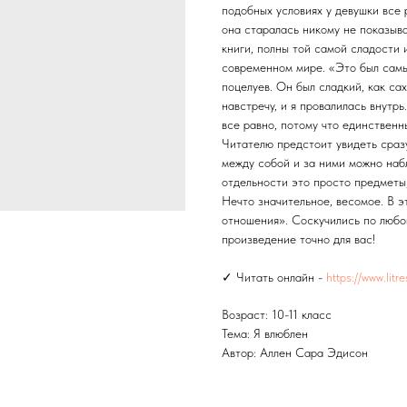
подобных условиях у девушки все 
она старалась никому не показыв
книги, полны той самой сладости 
современном мире. «Это был самы
поцелуев. Он был сладкий, как са
навстречу, и я провалилась внутрь
все равно, потому что единственн
Читателю предстоит увидеть сраз
между собой и за ними можно набл
отдельности это просто предметы
Нечто значительное, весомое. В 
отношения». Соскучились по любо
произведение точно для вас!
✓ Читать онлайн -
https://www.litr
Возраст: 10-11 класс
Тема: Я влюблен
Автор: Аллен Сара Эдисон