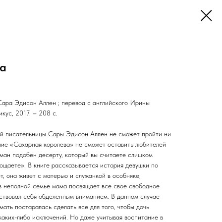
ва
 Сара Эдисон Аллен ; перевод с английского Ирины
кус, 2017. – 208 с.
й писательницы Сары Эдисон Аллен не сможет пройти ни
ние «Сахарная королева» не сможет оставить любителей
ман подобен десерту, который вы считаете слишком
лощаете». В книге рассказывается история девушки по
т, она живет с матерью и служанкой в особняке,
в неполной семье мама посвящает все свое свободное
вствовал себя обделенным вниманием. В данном случае
мать постаралась сделать все для того, чтобы дочь
каких-либо исключений. Но даже учитывая воспитание в