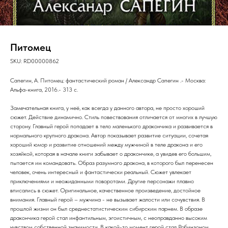
Питомец
SKU:
RD00000862
Сапегин, А. Питомец: фантастический роман / Александр Сапегин .- Москва:
Альфа-книга, 2016.- 313 с.
Замечательная книга, у неё, как всегда у данного автора, не просто хороший
сюжет. Действие динамично. Стиль повествования отличается от многих в лучшую
сторону. Главный герой попадает в тело маленького дракончика и развивается в
нормального крупного дракона. Автор показывает развитие ситуации, сочетая
хороший юмор и развитие отношений между мужчиной в теле дракона и его
хозяйкой, которая в начале книги забывает о дракончике, а увидев его большим,
пытается им командовать. Образ разумного дракона, в которого был перенесен
человек, очень интересный и фантастически реальный. Сюжет увлекает
приключениями и неожиданными поворотами. Другие персонажи плавно
вписались в сюжет. Оригинальное, качественное произведение, достойное
внимания. Главный герой – мужчина - не вызывает жалости или сочувствия. В
прошлой жизни он был среднестатистическим сибирским парнем. В образе
дракончика герой стал инфантильным, эгоистичным, с неоправданно высоким
чувством собственной значимости. В какой-то момент герой стал Робинзоном