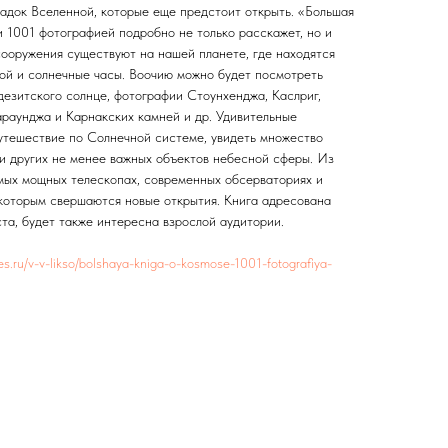
гадок Вселенной, которые еще предстоит открыть. «Большая
и 1001 фотографией подробно не только расскажет, но и
сооружения существуют на нашей планете, где находятся
ой и солнечные часы. Воочию можно будет посмотреть
дезитского солнце, фотографии Стоунхенджа, Каслриг,
раунджа и Карнакских камней и др. Удивительные
утешествие по Солнечной системе, увидеть множество
 и других не менее важных объектов небесной сферы. Из
амых мощных телескопах, современных обсерваториях и
 которым свершаются новые открытия. Книга адресована
та, будет также интересна взрослой аудитории.
itres.ru/v-v-likso/bolshaya-kniga-o-kosmose-1001-fotografiya-