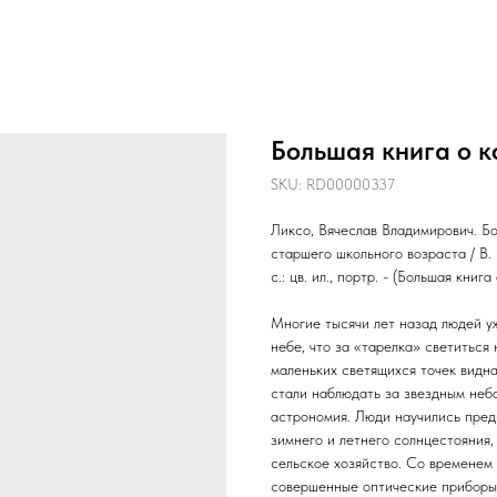
Большая книга о к
SKU:
RD00000337
Ликсо, Вячеслав Владимирович. Бо
старшего школьного возраста / В. 
с.: цв. ил., портр. - (Большая книга
Многие тысячи лет назад людей уж
небе, что за «тарелка» светиться 
маленьких светящихся точек видн
стали наблюдать за звездным небо
астрономия. Люди научились пред
зимнего и летнего солнцестояния,
сельское хозяйство. Со временем
совершенные оптические приборы, 