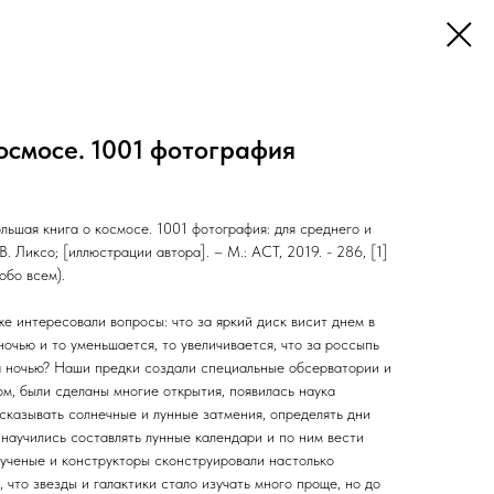
осмосе. 1001 фотография
льшая книга о космосе. 1001 фотография: для среднего и
В. Ликсо; [иллюстрации автора]. – М.: АСТ, 2019. - 286, [1]
 обо всем).
е интересовали вопросы: что за яркий диск висит днем в
ночью и то уменьшается, то увеличивается, что за россыпь
а ночью? Наши предки создали специальные обсерватории и
м, были сделаны многие открытия, появилась наука
сказывать солнечные и лунные затмения, определять дни
 научились составлять лунные календари и по ним вести
 ученые и конструкторы сконструировали настолько
что звезды и галактики стало изучать много проще, но до