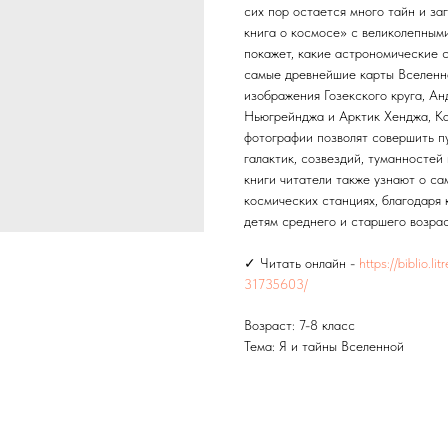
сих пор остается много тайн и за
книга о космосе» с великолепным
покажет, какие астрономические 
самые древнейшие карты Вселенн
изображения Гозекского круга, Ан
Ньюгрейнджа и Арктик Хенджа, Ка
фотографии позволят совершить п
галактик, созвездий, туманностей
книги читатели также узнают о с
космических станциях, благодаря
детям среднего и старшего возрас
✓ Читать онлайн -
https://biblio.l
31735603/
Возраст: 7-8 класс
Тема: Я и тайны Вселенной