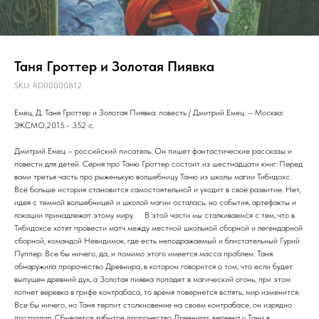
Таня Гроттер и Золотая Пиявка
SKU:
RD00000812
Емец, Д. Таня Гроттер и Золотая Пиявка: повесть / Дмитрий Емец. – Москва:
ЭКСМО,2015.- 352 с.
Дмитрий Емец – российский писатель. Он пишет фантастические рассказы и
повести для детей. Серия про Таню Гроттер состоит из шестнадцати книг. Перед
вами третья часть про рыженькую волшебницу Таню из школы магии Тибидохс.
Всё больше история становится самостоятельной̆ и уходит в своё развитие. Нет,
идея с темной волшебницей и школой магии осталась, но события, артефакты и
локации принадлежат этому миру. ⠀ В этой части мы сталкиваемся с тем, что в
Тибидохсе хотят провести матч между местной школьной сборной и легендарной
сборной, командой Невидимок, где есть неподражаемый и блистательный Гурий
Пуппер. Все бы ничего, да, и помимо этого имеется масса проблем. Таня
обнаружила пророчество Древнира, в котором говорится о том, что если будет
выпущен древний дух, а Золотая пиявка попадет в магический огонь, при этом
лопнет веревка в грифе контрабаса, то время повернется вспять, мир изменится.
Все бы ничего, но Таня терпит столкновение на своем контрабасе, он изрядно
пострадал. Сбывается забытое пророчество Древнира, веревка у Тани в