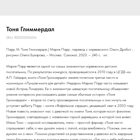
Тоня Глиммердал
SKU:
RD00000606
Парр, М. Тоня Глиммердал / Мария Парр ; перевод с норвежского Ольги Дробот ;
рисунки Олега Бухарова, – Москва : Самокат, 2020. – 240 с. : ил.
Мария Парр является одной из самых знаменитых норвежских детских
писательниц. По результатам конкурса, проводившегося в 2010 году в ЦГДБ им.
А.П. Гайдара, книга «Тоня Гриммердал» заняла почетное третье место в
номинации «Лучшая книга для детей». Недаром Марию Парр часто называют
новой Астрид Линдгрен. Ее и знаменитую шведскую писательницу объединяет
умение интересно рассказывать даже самые обычные истории. «Тоня
Гриммердал» – второе по счету произведение писательницы и оно ничуть не
уступает дебюту Парр – книге «Вафельное сердце», увидевшей свет в 2005 году.
Новая повесть знакомит нас с девочкой по имени Тоня, которая носит фамилию
Гриммердал, совпадающую с названием горной деревушки, в которой она живет.
Мама Тони – морской исследователь, папа – простой фермер. «Тоня часто
спрашивает себя, о чем думали мама с папой, когда влюблялись. Похоже, они не
думали ни о чем». Помимо родителей из родственников у девочки есть задорные
тетки-близняшки, в жизни которых вечно кипят страсти. «Так это у тебя любовные