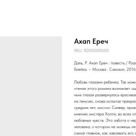
Ахап Ереч
SKU:
RD00000600
Даль, Р. Ахап Ереч : повесть / Роа
Блейка. – Москва : Самокат, 2016. 
Любовь глазами ребенка. Так можн
чтения этого романа возникает о
чьих глазах развернулась красива
на пенсию, снова испытал прекра
средних лет, миссис Силвер, про
мнению мистера Хоппи, во всех о
любовных чувств. Это забота о ч
человека, о котором не можешь не
самое главное, как завоевать его