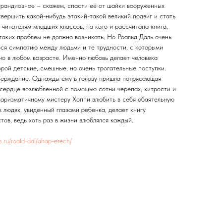
 грандиозное – скажем, спасти её от шайки вооруженных
свершить какой-нибудь этакий-такой великий подвиг и стать
 читателям младших классов, на кого и рассчитана книга,
 таких проблем не должно возникать. Но Роальд Даль очень
я симпатию между людьми и те трудности, с которыми
но в любом возрасте. Именно любовь делает человека
рой детские, смешные, но очень трогательные поступки.
тверждение. Однажды ему в голову пришла потрясающая
 сердце возлюбленной с помощью сотни черепах, хитрости и
 харизматичному мистеру Хоппи влюбить в себя обаятельную
 людях, увиденный глазами ребенка, делает книгу
тов, ведь хоть раз в жизни влюблялся каждый.
es.ru/roald-dal/ahap-erech/