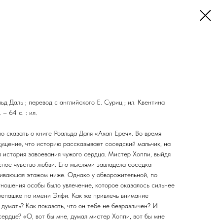
льд Даль ; перевод с английского Е. Суриц ; ил. Квентина
– 64 с. : ил.
о сказать о книге Роальда Даля «Ахап Ереч». Во время
щущение, что историю рассказывает соседский мальчик, на
я история завоевания чужого сердца. Мистер Хоппи, выйдя
сное чувство любви. Его мыслями завладела соседка
живающая этажом ниже. Однако у обворожительной, по
тношения особы было увлечение, которое оказалось сильнее
ерепашке по имени Элфи. Как же привлечь внимание
 думать? Как показать, что он тебе не безразличен? И
 сердце? «О, вот бы мне, думал мистер Хоппи, вот бы мне