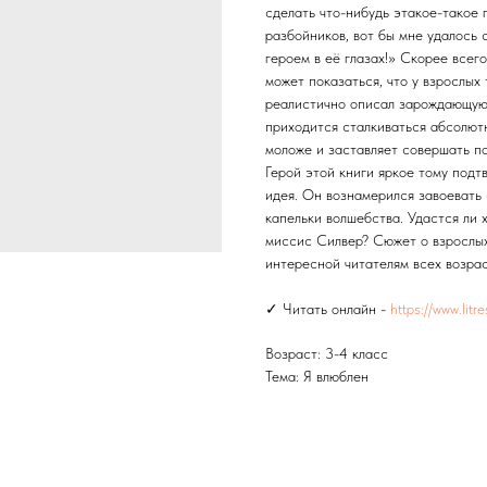
сделать что-нибудь этакое-такое
разбойников, вот бы мне удалось 
героем в её глазах!» Скорее всего
может показаться, что у взрослых
реалистично описал зарождающуюс
приходится сталкиваться абсолют
моложе и заставляет совершать по
Герой этой книги яркое тому под
идея. Он вознамерился завоевать
капельки волшебства. Удастся ли
миссис Силвер? Сюжет о взрослых
интересной читателям всех возрас
✓ Читать онлайн -
https://www.litr
Возраст: 3-4 класс
Тема: Я влюблен