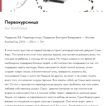
Первокурсница
SKU:
RD00000268
Ледерман В.В. Первокурсница / Ледерман Виктория Валерьевна. — Москва:
КомпасГид, 2016. — 256 с. — 16+
В этой книге простая на первый взгляд история семнадцатилетней девушки Саши
Барс. Поступив в институт иностранных языков, она пытается доказать всем, что
она уже не ребёнок, и помощь ей не нужна. Но только именно в это время ей
необходима поддержка близких людей, а обстоятельства складываются так, что
поддержки ждать неоткуда. Мама занимается своей личной жизнью, отчим
создает новую семью, а биологический отец, прекрасно, казалось бы,
понимавший Сашу и много лет бывший ей другом, не хочет и не может понять
всего того, что клокочет в душе героини. Все заняты собой, до Саши дело никому
нет. Оттого и приходится первокурснице решать свои проблемы, как она может,
набивая собственные шишки. Саша - девочка неглупая, но как многие в ее
возрасте максималистка и в поисках любви творит невероятно шальные вещи.
Решив, что парень из параллельного класса любовь её жизни, Саша безрассудно
влезает в отношения, которые сама же и разрушая. Она четок видит цель и
совсем не видит препятствий. Некрасиво? Так и есть. Такая упёртость и эгоизм