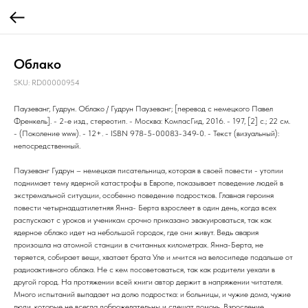
Облако
SKU:
RD00000954
Паузеванг, Гудрун. Облако / Гудрун Паузеванг; [перевод с немецкого Павел
Френкель]. - 2-е изд., стереотип. - Москва: КомпасГид, 2016. - 197, [2] с.; 22 см.
- (Поколение www). - 12+. - ISBN 978-5-00083-349-0. - Текст (визуальный):
непосредственный.
Паузеванг Гудрун – немецкая писательница, которая в своей повести - утопии
поднимает тему ядерной катастрофы в Европе, показывает поведение людей в
экстремальной ситуации, особенно поведение подростков. Главная героиня
повести четырнадцатилетняя Янна- Берта взрослеет в один день, когда всех
распускают с уроков и ученикам срочно приказано эвакуироваться, так как
ядерное облако идет на небольшой городок, где они живут. Ведь авария
произошла на атомной станции в считанных километрах. Янна-Берта, не
теряется, собирает вещи, хватает брата Уле и мчится на велосипеде подальше от
радиоактивного облака. Не с кем посоветоваться, так как родители уехали в
другой город. На протяжении всей книги автор держит в напряжении читателя.
Много испытаний выпадает на долю подростка: и больницы, и чужие дома, чужие
люди, которые не всегда доброжелательны и спешат помочь. Взросление