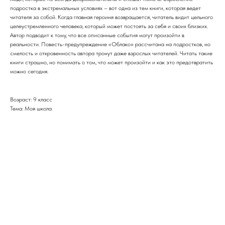
подростка в экстремальных условиях – вот одна из тем книги, которая ведет
читателя за собой. Когда главная героиня возвращается, читатель видит цельного
целеустремленного человека, который может постоять за себя и своих близких.
Автор подводит к тому, что все описанные события могут произойти в
реальности. Повесть-предупреждение «Облако» рассчитана на подростков, но
смелость и откровенность автора тронут даже взрослых читателей. Читать такие
книги страшно, но понимать о том, что может произойти и как это предотвратить
можно сегодня.
Возраст: 9 класс
Тема: Моя школа