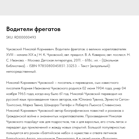
Водители фрегатов
SKU:
RD00000493
Чуковский Николай Корнеевич. Водители фрегатов: о великих мореплавателях
XVIII - начала XIX в / Н. К. Чуковский; авт. предисл. В. А. Каверин; авт. послесл. Н.
С. Иванова. - Москва: Детская литература, 2011. - 618с.: ил. - (Школьная
библиотека). - ISBN 9785080045851: 33253. - Текст (визуальный):
непосредственный.
Николай Корнеевич Чуковский – писатель и переводчик, сын известного
писателя Корнея Ивановича Чуковского родился 02 июня 1904 года, умер 04
ноября 1965 года, когда ему было 61 год. Николай Чуковский переводил на
русский язык произведения таких авторов, как Юлиана Тувима, Эрнеста Сетон-
Томпсона, Марка Твена, Шандора Петёфи и Роберта Льюиса Стивенсона.
Николай Корнеевич Чуковский автор биографических повестей и романов о
Гражданской войне и знаменитых мореплавателях. Произведения Николая
Чуковского подойдут как для подростков, так и для взрослых, его стиль легок и
передает дух приключений и жажду новых открытий. Большой популярностью
пользуется его роман «Балтийское небо» о мужестве и отваге летчиков
Балтийского флота, защитников Ленинграда. А в своей книге «Водители