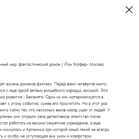
нный мир: фантастический роман / Йон Колфер- Москва:
ят восемь романов-фэнтези. Перед вами четвёртая книга
мся с ещё одной ветвью волшебного народца, восьмой. Это
а развития - Бесенята. Один из них материализуется в
ет к этому событию, сумев его просчитать. Но в этот раз
нить тайну тех, кто несколько веков назад ушёл от людей. У
ульчем они открыли свое детективное агентство после
стал работать на весьма секретное учреждение, а ещё
ти коснулась и Артемиса при которой юный гений не всегда
ть и особа, не уступающая ему умом и коварством.