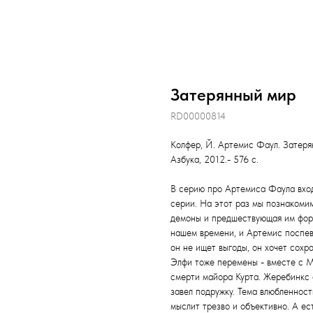
Затерянный мир
RD00000814
Колфер, Й. Артемис Фаул. Затеря
Азбука, 2012.- 576 с.
В серию про Артемиса Фаула вход
серии. На этот раз мы познакоми
демоны и предшествующая им форм
нашем времени, и Артемис поспева
он не ищет выгоды, он хочет сохра
Элфи тоже перемены - вместе с М
смерти майора Курта. Жеребинкс 
завел подружку. Тема влюбленнос
мыслит трезво и объективно. А ес