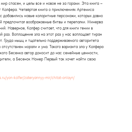
 мир спасен, и целы все и новое не за горами. Эта книга –
от Колфера. Четвёртая книга о приключениях Артемиса
юс добавились новые колоритные персонажи, которых давно
ый предпочитал воображаемые битвы и перепалки. Минерва
ий. Наверное, Колфер считает, что для книги гении в
ый раз. Воплощение зла на этот раз у нас воплощает тиран
т. Груда мышц и тщательно поддерживаемого авторитета
 отсутствием морали и ума. Такого варианта зла у Колфера
кого Бесенка автор доносит до нас семейные ценности,
дители, а Бесенок Номер Первый так хочет найти свою
es.ru/yon-kolfer/zateryannyy-mir/chitat-onlayn/