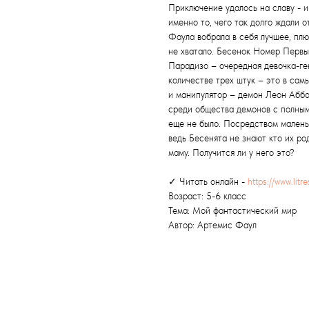
Приключение удалось на славу - и
именно то, чего так долго ждали 
Фаула вобрала в себя лучшее, пл
не хватало. Бесенок Номер Перв
Парадизо – очередная девочка-ген
количестве трех штук – это в сам
и манипулятор – демон Леон Аббо
среди общества демонов с полным
еще не было. Посредством малень
ведь Бесенята не знают кто их ро
маму. Получится ли у него это?
✓ Читать онлайн -
https://www.litr
Возраст: 5-6 класс
Тема: Мой фантастический мир
Автор: Артемис Фаул