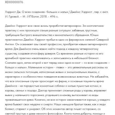
RD00000076
Хэрриот Дж. О всех созданиях- больших и малых / Джеймс Хэрриот ; пер. с англ.
И. Гуровой. – М : ИПБогат, 2018. - 496 c.
Джеймс Хэрриот всю свою жизнь проработал ветеринаром. За многолетнюю
практику с ним произошли самые разные ситуации: забавные, грустные,
требующие быстрого вмешательства и внимательного обращения. Юным
практикантом Джеймс Хэрриот прибыл в одно из фермерских селений Северной
Англии. Он осваивает азы своей профессии, приобретая навыки ветеринарного
врача. Для Джеймса очень важно найти подход к каждому четвероногому
существу, создавая атмосферу доверия. Со временем разные истории из его
врачебной практики накапливались и записывались в небольшой блокнот.
Сначала один, затем второй и вот перед нами одна из книг – «о всех созданиях –
больши и малых». Маленькие истории - главки – это увлекательные рассказы из
жизни сельских питомцев, написанные живым и эмоциональным языком, с
характером и особенностями поведения всевозможных животных. Не забывайте,
что все описанные случаи происходят на ферме, и основные пациенты врача
Джеймса - не породистые комнатные собачки и милые пушистые котики, а
коровы, свиньи и лошади. Доктор принимает сложные роды у коровы, вправляет
вывих у маленького поросенка, угодившего в канаву, вытаскивает из воды
провалившегося хряка. Конечно, не все истории заканчиваются хорошо, у каждого
врача бывают свои неудачи и смерти. Наши меньшие братья также, как и люди
болеют, стареют и умирают. Об этих моментах автор пишет осторожно, со
светлой грустью и даже немного философски. Книга полна доброты, помощи и