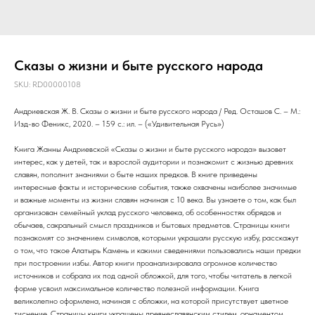
Сказы о жизни и быте русского народа
SKU:
RD00000108
Андриевская Ж. В. Сказы о жизни и быте русского народа / Ред. Осташов С. – М.:
Изд-во Феникс, 2020. – 159 с.: ил. – («Удивительная Русь»)
Книга Жанны Андриевской «Сказы о жизни и быте русского народа» вызовет
интерес, как у детей, так и взрослой аудитории и познакомит с жизнью древних
славян, пополнит знаниями о быте наших предков. В книге приведены
интересные факты и исторические события, также охвачены наиболее значимые
и важные моменты из жизни славян начиная с 10 века. Вы узнаете о том, как был
организован семейный уклад русского человека, об особенностях обрядов и
обычаев, сакральный смысл праздников и бытовых предметов. Страницы книги
познакомят со значением символов, которыми украшали русскую избу, расскажут
о том, что такое Алатырь Камень и какими сведениями пользовались наши предки
при построении избы. Автор книги проанализировала огромное количество
источников и собрала их под одной обложкой, для того, чтобы читатель в легкой
форме усвоил максимальное количество полезной информации. Книга
великолепно оформлена, начиная с обложки, на которой присутствует цветное
тиснение. Страницы книги украшены древнеславянским стилем, орнаментом,