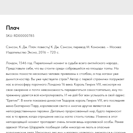
Плач
SKU:
RD00000785
Сэнсом, К. Дж. Плач: повесть/ К. Дж. Сэнсом; перевод М. Кононова. – Москва:
Издательство Эксмо, 2016 – 720 с.
Лондон, 1546 год. Переломный момент в судьбе всего английского народа…
Представьте себе, что вы стоите среди собравшейся на площади толпы. На
высоком помосте несколько человек привязаны к столбам, а под ногами уже
дымится костёр. Вы уже чувствуете страх? Автор с первой странички погружает
нас в атмосферу порочного Лондона 16 века. Король Генрих VIII, несмотря на
свое ожирение и почти невозможность передвигаться самостоятельно, ему по-
прежнему удается всё контролировать. И не дай бог вам услышать в свой адрес:
"Еретик!". В книге показана династия Тюдоров: король Генрих VIII, его последняя
жена Екатерина Парр, королевская свита и многие другие являются ее
непосредственными героями. Детально прорисованный мир, будто переносит
нас в то время, когда отрицание мессы могло стоить головы. Именно в этот
неподходящий момент пропадает очень личная вещь королевской особы. Ранее
адвокат Мэтью Шардлейк пообещал себе никогда не лезть в опасные
политические дела. Несколько лет ему и вправду удавалось держаться в стороне