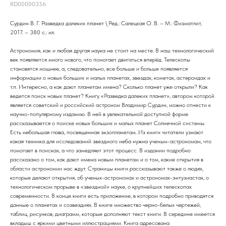
RD00000356
Сурдин В. Г. Разведка далеких планет \ Ред.: Салецкая О. В. – М.: Физматлит,
2017. – 380 с.: ил.
Астрономия, как и любая другая наука не стоит на месте. В наш технологический
век появляется много нового, что помогает двигаться вперёд. Телескопы
становятся мощнее, а, следовательно, все больше и больше появляется
информации о новых больших и малых планетах, звездах, кометах, астероидах и
т.п. Интересно, а как дают планетам имена? Сколько планет уже открыли? Как
ведется поиск новых планет? Книгу «Разведка далеких планет», автором которой
является советский и российский астроном Владимир Сурдин, можно отнести к
научно-популярному изданию. В ней в увлекательной доступной форме
рассказывается о поиске новых больших и малых планет Солнечной системы.
Есть небольшая глава, посвященная экзопланетам. Из книги читатели узнают
какая техника для исследований звездного неба нужна ученым-астрономам, что
помогает в поисках, а что замедляет этот процесс. В издании подробно
рассказано о том, как дают имена новым планетам и о том, какие открытия в
области астрономии нас ждут. Страницы книги рассказывают также о людях,
которые делают открытия, об ученых-астрономах и астрономах-энтузиастах, о
технологическом прорыве в «звездной» науке, о крупнейших телескопах
современности. В конце книги есть приложение, в котором подробно приводятся
данные о планетах и созвездиях. В книге множество черно-белых чертежей,
таблиц, рисунков, диаграмм, которые дополняют текст книги. В середине имеется
вкладыш с яркими цветными иллюстрациями. Книга адресована