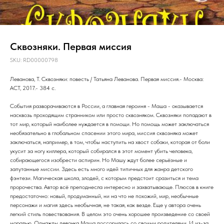
Сквозняки. Первая миссия
SKU:
RD00000798
Леванова, Т. Сквозняки: повесть / Татьяна Леванова. Первая миссия.- Москва:
АСТ, 2017.- 384 с.
События разворачиваются в России, а главная героиня - Маша - оказывается
насквозь проходящим странником или просто сквозняком. Сквозняки попадают в
тот мир, который наиболее нуждается в помощи. Но помощь может заключаться
необязательно в глобальном спасении этого мира, миссия сквозняка может
заключаться, например, в том, чтобы наступить на хвост собаки, которая от боли
укусит за ногу киллера, который собирался в этот момент убить человека,
собирающегося изобрести аспирин. Но Машу ждут более серьёзные и
запутанные миссии. Здесь есть много идей типичных для жанра детского
фэнтези. Магическая школа, злодей, с которым предстоит сразиться и тема
пророчества. Автор всё преподнесла интересно и захватывающе. Плюсов в книге
предостаточно: новый, продуманный, ни на что не похожий, мир, необычные
персонажи и магия здесь необычная, не такая, как везде. Еще у автора очень
легкий стиль повествования. В целом это очень хорошее произведение со своей
моралью. Однажды девочка Маша поссорилась со своими родителями. И из-за