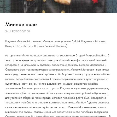
Минное поле
SKU:
RD00000158
Годенко Михаил Матвеевич. Минное поле: романы / М. М. Годенко. - Москва:
Вече, 2019. – 320 с. - (Проза Великой Победы)
Автор книги «Минное поле» сам является участником Второй Мировой войны. В
это трудное время он проходил службу на Балтийском флоте, главной задачей
которого с началом войны являлось содействие войскам Северо-Западного и
Северного фронтов на приморских направлениях. Михаил Матвеевич принимал
непосредственное участие в героической обороне Таллина, города, который был
главной базой Балтийского флота. Стойко сдерживали натиск врага морские и
сухопутные части войск, но под давлением немецко-фашистских войск
защитникам Таллина пришлось отступать. Когда все варианты удержания города
закончились, был отдан приказ об эвакуации и переходе кораблей в Кронштадт
для усиления обороны Ленинграда. Условия перехода флота были невероятно
тяжелыми и погибло много наших соотечественников. Минёру Годенко довелось
стать свидетелем гибели четырёх тысяч солдат. Михаил Матвеевич не только
видел все это своими глазами, но и мог оказаться в числе погибших товарищей.
Однако, волею судьбы, дело обошлось ранением и двумя месяцами госпиталя… В