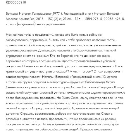
RD00000910
Волкова, Наталия Геннадьевна (1977-). Разноцветный снег / Наталия Волкова. -
Москва: КомпасГид, 2018. - 157, [2] с.; 21 см. - 12+. - ISBN 978-5-00083-426-8.
- Текст (визуальный): непосредственный.
Нам сейчас трудно представить, каково это было жить в войну на
оккупированной территории. Видеть, как к тебе врываются незваные гости,
принимаются тобой командовать, требовать чего-то, за каждое неповиновение
угрожать расстрелом. Для каждого человека это было испытанием, и всякий
справлялся с ним по-разному. Кто-то боролся, кто-то доносил на своих,
переходил на сторону противника или просто стремился выжить в условиях
оккупации. Понять, кто твой подлинный друг, а кто может предать, нелегко. Как в
критической ситуации поступит знакомый? А как – ты сам? Этими вопросами и
задаются герои повести Натальи Волковой «Разноцветный снег». 13-летняя
Стася и её друзья получают в литературном кружке от библиотекаря Якова
Семеновича задание: покопаться в истории Антона Петровича Старцева. В годы
фашистской оккупации местный учитель немецкого языка служил переводчиком, а
после был осужден как предатель. Но Якову Семеновичу кажется, что все не так
ясно и однозначно. Он сумел достучаться до подростков и правильно поставить
главный вопрос: «А предатель ли Старцев?». А дальше начинается настоящий
детектив. Стремясь восстановить доброе имя соотечественника, Стася с
друзьями пытаются в деталях представить, что же происходило в их родном
городе много лет назад. По мере движения к разгадке главной интриги, герои
повести примеряют на себя судьбы многих людей. Прошлое оказывается