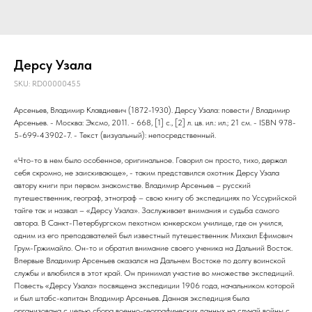
Дерсу Узала
SKU:
RD00000455
Арсеньев, Владимир Клавдиевич (1872-1930). Дерсу Узала: повести / Владимир
Арсеньев. - Москва: Эксмо, 2011. - 668, [1] с., [2] л. цв. ил.: ил.; 21 см. - ISBN 978-
5-699-43902-7. - Текст (визуальный): непосредственный.
«Что-то в нем было особенное, оригинальное. Говорил он просто, тихо, держал
себя скромно, не заискивающе», - таким представился охотник Дерсу Узала
автору книги при первом знакомстве. Владимир Арсеньев – русский
путешественник, географ, этнограф – свою книгу об экспедициях по Уссурийской
тайге так и назвал – «Дерсу Узала». Заслуживает внимания и судьба самого
автора. В Санкт-Петербургском пехотном юнкерском училище, где он учился,
одним из его преподавателей был известный путешественник Михаил Ефимович
Грум-Гржимайло. Он-то и обратил внимание своего ученика на Дальний Восток.
Впервые Владимир Арсеньев оказался на Дальнем Востоке по долгу воинской
службы и влюбился в этот край. Он принимал участие во множестве экспедиций.
Повесть «Дерсу Узала» посвящена экспедиции 1906 года, начальником которой
и был штабс-капитан Владимир Арсеньев. Данная экспедиция была
организована с целью сбора военно-географических данных на случай войны с