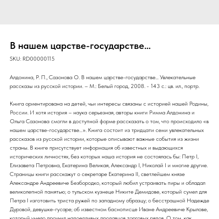
В нашем царстве-государстве…
SKU:
RD00000115
Алдонина, Р. П., Сазонова О. В нашем царстве-государстве... Увлекательные
рассказы из русской истории. – М.: Белый город, 2008. - 143 с.: цв. ил., портр.
Книга ориентирована на детей, чьи интересы связаны с историей нашей Родины,
России. И хотя история – наука серьезная, авторы книги Римма Алдонина и
Ольга Сазонова смогли в доступной форме рассказать о том, что происходило «в
нашем царстве-государстве…». Книга состоит из тридцати семи увлекательных
рассказов из русской истории, которые описывают важные события из жизни
страны. В книге присутствует информация об известных и выдающихся
исторических личностях, без которых наша история не состоялась бы: Петр I,
Елизавета Петровна, Екатерина Великая, Александр I, Николай I и многие другие.
Страницы книги расскажут о секретаре Екатерина II, светлейшем князе
Александре Андреевиче Безбородко, который любил устраивать пиры и обладал
великолепной памятью; о тульском кузнеце Никите Демидове, который сумел для
Петра I изготовить триста ружей по западному образцу; о бесстрашной Надежде
Дуровой, девушке-гусаре; об известном баснописце Иване Андреевиче Крылове,
который умело проучил надоедливых продавцов торговых рядов. О том, как