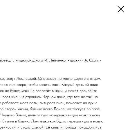
ревод с нидерландского И. Лейченко; художник А. Схап. -
аще зовут Лампёшкой. Она живёт на маяке вместе с отцом.
лестнице вверх, чтобы зажечь маяк. Каждый день ей надо
ек не будет, маяк не засветит в ночи, и может произойти
 новая жизнь в странном Чёрном доме, где все не так, но
работает: моет полы, вытирает пыль, помогает на кухне
по старой жизни, больше всего Лампёшка тоскует по папе.
ёрного Замка, ведь оттуда наверняка виден маяк, а если
ке. Ступив в башню, Лампёшка как будто перешагнула в новую
ренности, и стала смелой. Её силы и помощь понадобились