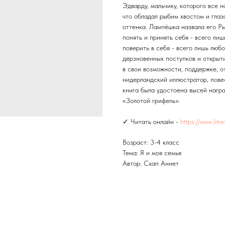
Эдварду, мальчику, которого все н
что обладал рыбим хвостом и глаз
оттенка. Лампёшка назвала его Ры
понять и принять себя - всего лиш
поверить в себя - всего лишь люб
дерзновенных поступков и открыти
в свои возможности, поддержке, о
нидерландский иллюстратор, пове
книга была удостоена высей нагр
«Золотой грифель».
✓ Читать онлайн -
https://www.lit
Возраст: 3-4 класс
Тема: Я и моя семья
Автор: Схап Аннет