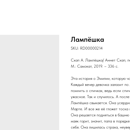
Лампёшка
SKU:
RD00000214
Схап А. Лампёшка/ Аннет Схап; пе
М.: Самокат, 2019. – 336 с.
Эта история о Эмилии, которую ч
Каждый вечер девочка залазит по 
помнить о спичках, ведь если спич
ужасное. Так и случилось. А после
Лампёшка свыкается. Она усердно 
Марте. И все же её гложет тоска 
Она решается подняться в башню Ч
маяк горит, значит, папа в поряд
себя. Она лишилась страха, неуве