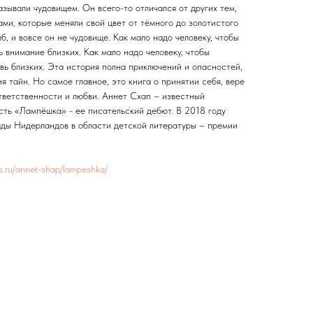
азывали чудовищем. Он всего-то отличался от других тем,
ами, которые меняли свой цвет от тёмного до золотистого
б, и вовсе он не чудовище. Как мало надо человеку, чтобы
ь внимание близких. Как мало надо человеку, чтобы
овь близких. Эта история полна приключений и опасностей,
я тайн. Но самое главное, это книга о принятии себя, вере
тветственности и любви. Аннет Схап – известный
сть «Лампёшка» - ее писательский дебют. В 2018 году
ады Нидерландов в области детской литературы – премии
res.ru/annet-shap/lampeshka/