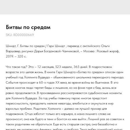
Битвы по средам
SKU:
RD00000669
Шмидт, Г. Битвы по средам / Гэри Шмидт ; перевод с английского Ольги
Варшавер, рисунки Дарья Богдановой-Чанчиковой, – Москва : Розовый жираф,
2019. – 320 с.
Что такое год? Это – 12 месяцев, 523 недели, 365 дней. В подростковом
возрасте это целая жизнь. В книге Гэри Шмидта «Битва по средам» описан один
учебный год Холлинга Вудвуда – обыкновенного школьника переходного периода.
События происходят в 60-х годах XX века, во время войны во Вьетнаме. В это
время многие люди терпят беды и лишения, но на фоне горя и бед, жизнь все
равно продолжается. В произведении рассматриваются судьбоносные моменты
для Холлинга Вудвуда. За год учебы главному герою многое предстоит
переосмыслить, преодолеть мелкие невзгоды, влюбиться и окунуться в мир
взрослых проблем. Родители Холлинга – далеко не лучший пример для
подражания. Отца заботит только его карьера, а мама лишнего слова не
произносит, она как будто в тени и боится из нее выйти. Лишний раз за советом к
таким родителям не обратиться. Еще есть старшая сестра, она беззаботна и
весела, ее интересуют фенечки, любовь и свобода. Тема любви тончайшей нитью