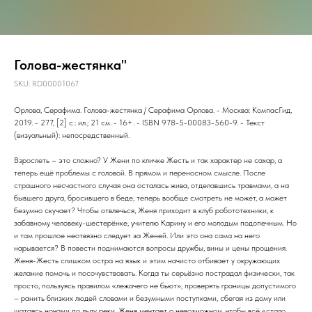
Голова-жестянка"
SKU:
RD00001067
Орлова, Серафима. Голова-жестянка / Серафима Орлова. - Москва: КомпасГид,
2019. - 277, [2] с.: ил.; 21 см. - 16+. - ISBN 978-5-00083-560-9. - Текст
(визуальный): непосредственный.
Взрослеть – это сложно? У Жени по кличке Жесть и так характер не сахар, а
теперь ещё проблемы с головой. В прямом и переносном смысле. После
страшного несчастного случая она осталась жива, отделавшись травмами, а на
бывшего друга, бросившего в беде, теперь вообще смотреть не может, а может
безумно скучает? Чтобы отвлечься, Женя приходит в клуб робототехники, к
забавному человеку-шестерёнке, учителю Карину и его молодым подопечным. Но
и там прошлое неотвязно следует за Женей. Или это она сама на него
нарывается? В повести поднимаются вопросы дружбы, вины и цены прощения.
Женя-Жесть слишком остра на язык и этим начисто отбивает у окружающих
желание помочь и посочувствовать. Когда ты серьёзно пострадал физически, так
просто, пользуясь правилом «лежачего не бьют», проверять границы допустимого
– ранить близких людей словами и безумными поступками, сбегая из дому или
шатаясь ночами по льду реки. Женя мечтает о невозможном, чтобы всё «стало,