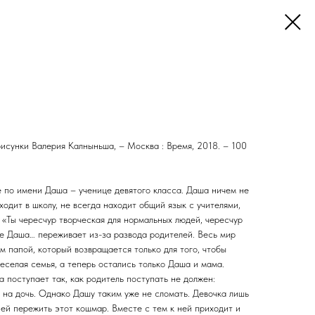
 рисунки Валерия Калныньша, – Москва : Время, 2018. – 100
е по имени Даша – ученице девятого класса. Даша ничем не
ходит в школу, не всегда находит общий язык с учителями,
 «Ты чересчур творческая для нормальных людей, чересчур
ще Даша… переживает из-за развода родителей. Весь мир
м папой, который возвращается только для того, чтобы
веселая семья, а теперь остались только Даша и мама.
а поступает так, как родитель поступать не должен:
 на дочь. Однако Дашу таким уже не сломать. Девочка лишь
 ей пережить этот кошмар. Вместе с тем к ней приходит и