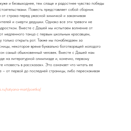
 хуже и безвыходнее, тем слаще и радостнее чувство победы
стоятельствами. Повесть представляет собой сборник
 от страха перед ужасной химичкой и заканчивая
ителей и смерти дедушки. Однако все эти тревоги не
одростком. Вместе с Дашей мы испытаем волнение от
 от медленного танца с первым школьным красавцем,
у только открыть рот. Также мы понаблюдаем за
ницы, некоторое время буквально боготворящей молодого
о он самый обыкновенный человек. Вместе с Дашей нам
де на литературной олимпиаде и, конечно, первому
е «повесть в рассказах». Это означает что читать ее
е – от первой до последней страницы, либо перескакивая
es.ru/tatyana-mart/poetka/