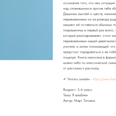
осознание того, что чем ситуация
над сложившимися против тебя об
Дашиных мыслей и чувств, начиная
переживаниями из-за развода род
мешают ей оставаться обычным п
покрашенных в первый раз волос,
который разочаровывает, стоит ем
переживаниями нашей девятикласс
учителя, а затем понимающей, чт
предстоит порадоваться и ее побе
поцелую. Книга написана в формат
можно либо по классической схем
от рассказа к рассказу.
✓ Читать онлайн -
https://www.litr
Возраст: 5-6 класс
Тема: Я влюблен
Автор: Март Татьяна