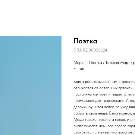
Поэтка
SKU:
RD00000624
Март, Т. Поэтка / Татьяна Март ;
с. : ил.
Книга рассказывает нам о девочк
отличается от остальных девочек: 
постоянно мечтает и пишет стихи.
нормальная для творческих». А е
девочки рушится вслед за уходящи
собрать свои вещи. Была полная, 
Маме горько, тяжело и плохо, и он
выплескивает немного своего горя
становится сильнее, что помогает