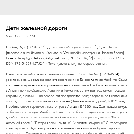
Дети железной дороги
SKU:
RD00000990
Несбит, Эдит (1858-1924). Дети железной дороги: [повесть] / Эдит Несбит;
[перевод с английского А. Иванова, А. Устиновой; иллюстрации Чарльза Брока]. -
Санкт-Петербург: Азбука: Азбука-Аттикус, 2019. - 316, [2] с.: ил.; 21 см. - 12+. -
ISBN 978-5-389-15752-1. - Текст (визуальный): непосредственный.
Известная английская писательница и поэтесса Эдит Несбит (1858–1924)
родилась в семье сельскохозяйственного химика Джона Коллиза Несбита. Семья
постоянно переезжала на протяжении нескольких лет – Несбиты жили не только
в Англии, но и во Франции, Испании и Германии. Затем три года семья провела
на родине, в Англии – на северо-западе графства Кент, в городке под названием
Халстед. Это место описывается в романе "Дети железной дороги". В 1875 году
Несбиты снова переехали, на этот раз в Лондон. В 1880 году Эдит вышла замуж
за банковского клерка Хьюберта Бланда. Этот брак подарил писательнице троих
детей, которым были посвящены наиболее известные произведения – "Дети
железной дороги", "Пятеро детей и чудище", "Искатели сокровищ". Литературная
слава пришла к Эдит не сразу, но со временем ее книги приобрели широкую
известность. Писательница оставила своим читателям более 60 произведений