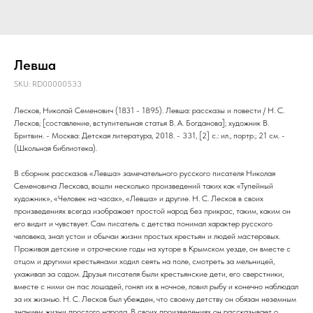
Левша
SKU:
RD00000533
Лесков, Николай Семенович (1831 - 1895). Левша: рассказы и повести / Н. С.
Лесков; [составление, вступительная статья В. А. Богданова]; художник В.
Бритвин. - Москва: Детская литература, 2018. - 331, [2] с.: ил., портр.; 21 см. -
(Школьная библиотека).
В сборник рассказов «Левша» замечательного русского писателя Николая
Семеновича Лескова, вошли несколько произведений таких как «Тупейный
художник», «Человек на часах», «Левша» и другие. Н. С. Лесков в своих
произведениях всегда изображает простой народ без прикрас, таким, каким он
его видит и чувствует. Сам писатель с детства понимал характер русского
человека, знал устои и обычаи жизни простых крестьян и людей мастеровых.
Проживая детские и отроческие годы на хуторе в Крымском уезде, он вместе с
отцом и другими крестьянами ходил сеять на поле, смотреть за мельницей,
ухаживал за садом. Друзья писателя были крестьянские дети, его сверстники,
вместе с ними он пас лошадей, гонял их в ночное, ловил рыбу и конечно наблюдал
за их жизнью. Н. С. Лесков был убежден, что своему детству он обязан неземным
знанием жизни простого народа. В своих произведениях он рассказывает о