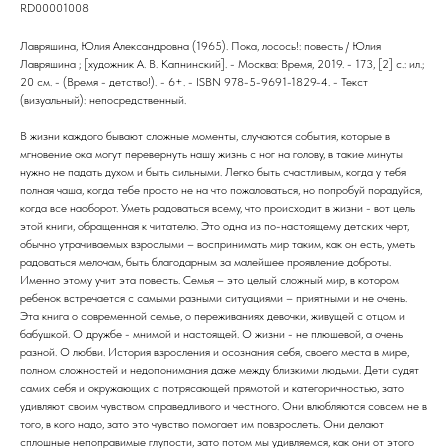
RD00001008
Лавряшина, Юлия Александровна (1965). Пока, лосось!: повесть / Юлия
Лавряшина ; [художник А. В. Капнинский]. - Москва: Время, 2019. - 173, [2] с.: ил.;
20 см. - (Время - детство!). - 6+. - ISBN 978-5-9691-1829-4. - Текст
(визуальный): непосредственный.
В жизни каждого бывают сложные моменты, случаются события, которые в
мгновение ока могут перевернуть нашу жизнь с ног на голову, в такие минуты
нужно не падать духом и быть сильными. Легко быть счастливым, когда у тебя
полная чаша, когда тебе просто не на что пожаловаться, но попробуй порадуйся,
когда все наоборот. Уметь радоваться всему, что происходит в жизни - вот цель
этой книги, обращенная к читателю. Это одна из по-настоящему детских черт,
обычно утрачиваемых взрослыми – воспринимать мир таким, как он есть, уметь
радоваться мелочам, быть благодарным за малейшее проявление доброты.
Именно этому учит эта повесть. Семья – это целый сложный мир, в котором
ребенок встречается с самыми разными ситуациями – приятными и не очень.
Эта книга о современной семье, о переживаниях девочки, живущей с отцом и
бабушкой. О дружбе - мнимой и настоящей. О жизни - не плюшевой, а очень
разной. О любви. История взросления и осознания себя, своего места в мире,
полном сложностей и недопонимания даже между близкими людьми. Дети судят
самих себя и окружающих с потрясающей прямотой и категоричностью, зато
удивляют своим чувством справедливого и честного. Они влюбляются совсем не в
того, в кого надо, зато это чувство помогает им повзрослеть. Они делают
сплошные непоправимые глупости, зато потом мы удивляемся, как они от этого