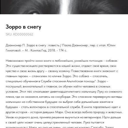
Зорро в снегу
SKU:
RD00000062
Дзаннонер П. Зорро в снегу : повесть / Паола Дзаннонер ; пер. с итал. Юлии
Гиматовой. – М. : КомпасГид, 2018. - 174 с.
Невозможно пройти мимо книги о любимейших, умнейших питомцах - собаках.
Эти существа всецело растворяются в нашей жизни, отдают своё время, свои
чувства и свою жизнь другу – своему хозяину. Повествование книги знакомит с
главным героем – спаниэлем по кличке Зорро. Это собака – спасатель,
специально обученная в Службе спасения Альпийская помощь". Зорро -
послушный, внимательный и главное, он обучен найти человека в сложных
условиях. Этот пёс откапывает девятнадцатилетнего мальчишку Луку из снежного
плена, где он оказался, катаясь на сноуборде. Это спасение перевернуло взгляды
мальчишки на собственное будущее: он выбрал себе дальнейшее занятие в
будущем - стать волонтером в спасательной службе. В книге параллельно идет и
другая история - история девушки Мари. Она всегда любила природу и животных.
Уехав из родного дома, приняла решение выучиться на ветеринара. Идти дальше
к своей цели может очень целеустремленный человек. Лука пытается
познакомится с Мари, но она не очень -то идет на контакт. Спасибо, Зорро