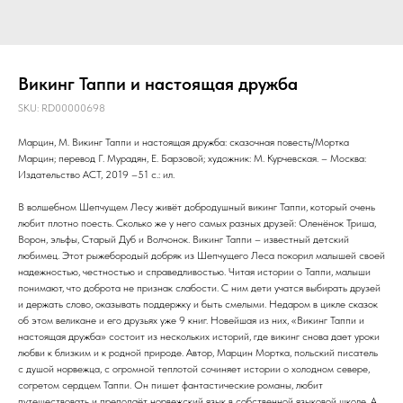
Викинг Таппи и настоящая дружба
SKU:
RD00000698
Марцин, М. Викинг Таппи и настоящая дружба: сказочная повесть/Мортка
Марцин; перевод Г. Мурадян, Е. Барзовой; художник: М. Курчевская. – Москва:
Издательство АСТ, 2019 –51 с.: ил.
В волшебном Шепчущем Лесу живёт добродушный викинг Таппи, который очень
любит плотно поесть. Сколько же у него самых разных друзей: Оленёнок Триша,
Ворон, эльфы, Старый Дуб и Волчонок. Викинг Таппи – известный детский
любимец. Этот рыжебородый добряк из Шепчущего Леса покорил малышей своей
надежностью, честностью и справедливостью. Читая истории о Таппи, малыши
понимают, что доброта не признак слабости. С ним дети учатся выбирать друзей
и держать слово, оказывать поддержку и быть смелыми. Недаром в цикле сказок
об этом великане и его друзьях уже 9 книг. Новейшая из них, «Викинг Таппи и
настоящая дружба» состоит из нескольких историй, где викинг снова дает уроки
любви к близким и к родной природе. Автор, Марцин Мортка, польский писатель
с душой норвежца, с огромной теплотой сочиняет истории о холодном севере,
согретом сердцем Таппи. Он пишет фантастические романы, любит
путешествовать и преподаёт норвежский язык в собственной языковой школе. А