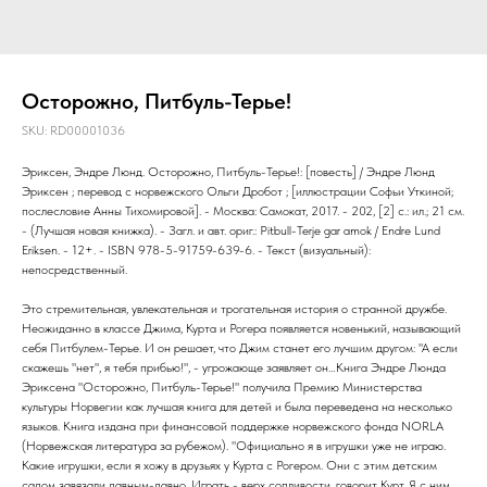
Осторожно, Питбуль-Терье!
SKU:
RD00001036
Эриксен, Эндре Люнд. Осторожно, Питбуль-Терье!: [повесть] / Эндре Люнд
Эриксен ; перевод с норвежского Ольги Дробот ; [иллюстрации Софьи Уткиной;
послесловие Анны Тихомировой]. - Москва: Самокат, 2017. - 202, [2] с.: ил.; 21 см.
- (Лучшая новая книжка). - Загл. и авт. ориг.: Pitbull-Terje gar amok / Endre Lund
Eriksen. - 12+. - ISBN 978-5-91759-639-6. - Текст (визуальный):
непосредственный.
Это стремительная, увлекательная и трогательная история о странной дружбе.
Неожиданно в классе Джима, Курта и Рогера появляется новенький, называющий
себя Питбулем-Терье. И он решает, что Джим станет его лучшим другом: "А если
скажешь "нет", я тебя прибью!", - угрожающе заявляет он…Книга Эндре Люнда
Эриксена "Осторожно, Питбуль-Терье!" получила Премию Министерства
культуры Норвегии как лучшая книга для детей и была переведена на несколько
языков. Книга издана при финансовой поддержке норвежского фонда NORLA
(Норвежская литература за рубежом). "Официально я в игрушки уже не играю.
Какие игрушки, если я хожу в друзьях у Курта с Рогером. Они с этим детским
садом завязали давным-давно. Играть - верх сопливости, говорит Курт. Я с ним