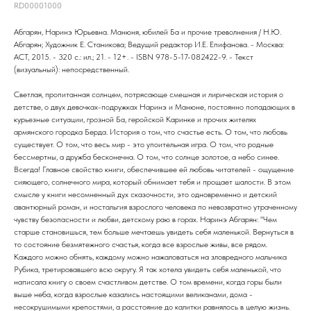
RD00001000
Абгарян, Наринэ Юрьевна. Манюня, юбилей Ба и прочие треволнения / Н.Ю.
Абгарян; Художник Е. Станикова; Ведущий редактор И.Е. Епифанова. - Москва:
АСТ, 2015. - 320 с.: ил.; 21. - 12+. - ISBN 978-5-17-082422-9. - Текст
(визуальный): непосредственный.
Светлая, пропитанная солнцем, потрясающе смешная и лирическая история о
детстве, о двух девочках-подружках Наринэ и Манюне, постоянно попадающих в
курьезные ситуации, грозной Ба, геройской Каринке и прочих жителях
армянского городка Берда. История о том, что счастье есть. О том, что любовь
существует. О том, что весь мир - это упоительная игра. О том, что родные
бессмертны, а дружба бесконечна. О том, что солнце золотое, а небо синее.
Всегда! Главное свойство книги, обеспечившее ей любовь читателей - ощущение
сияющего, солнечного мира, который обнимает тебя и прощает шалости. В этом
смысле у книги несомненный дух сказочности, это одновременно и детский
авантюрный роман, и ностальгия взрослого человека по невозвратно утраченному
чувству безопасности и любви, детскому раю в горах. Наринэ Абгарян: "Чем
старше становишься, тем больше мечтаешь увидеть себя маленькой. Вернуться в
то состояние безмятежного счастья, когда все взрослые живы, все рядом.
Каждого можно обнять, каждому можно нажаловаться на зловредного мальчика
Рубика, третировавшего всю округу. Я так хотела увидеть себя маленькой, что
написала книгу о своем счастливом детстве. О том времени, когда горы были
выше неба, когда взрослые казались настоящими великанами, дома -
несокрушимыми крепостями, а расстояние до калитки равнялось в целую жизнь.