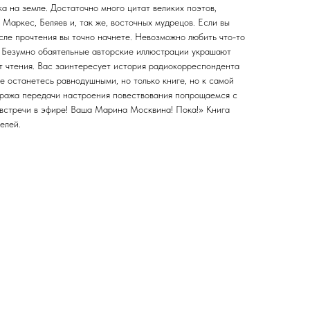
а на земле. Достаточно много цитат великих поэтов,
 Маркес, Беляев и, так же, восточных мудрецов. Если вы
сле прочтения вы точно начнете. Невозможно любить что-то
у. Безумно обаятельные авторские иллюстрации украшают
от чтения. Вас заинтересует история радиокорреспондента
не останетесь равнодушными, но только книге, но к самой
уража передачи настроения повествования попрощаемся с
 встречи в эфире! Ваша Марина Москвина! Пока!» Книга
елей.