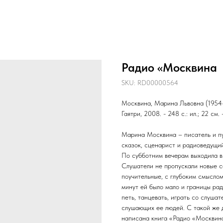
Радио «Москвина
SKU:
RD00000564
Москвина, Марина Львовна (1954-)
Гаятри, 2008. - 248 c.: ил.; 22 см. -
Марина Москвина – писатель и пу
сказок, сценарист и радиоведущий
По субботним вечерам выходила 
Слушатели не пропускали новые с
поучительные, с глубоким смыслом
минут ей было мало и границы рад
петь, танцевать, играть со слушат
слушающих ее людей. С такой же 
написана книга «Радио «Москвина