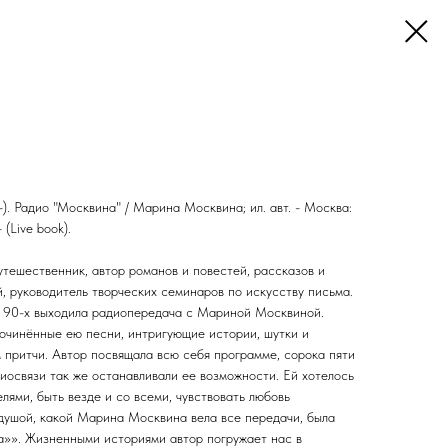
. Радио "Москвина" / Марина Москвина; ил. авт. - Москва:
 (Live book).
тешественник, автор романов и повестей, рассказов и
, руководитель творческих семинаров по искусству письма.
в 90-х выходила радиопередача с Мариной Москвиной.
очинённые ею песни, интригующие истории, шутки и
 притчи. Автор посвящала всю себя программе, сорока пяти
иосвязи так же останавливали ее возможности. Ей хотелось
елями, быть везде и со всеми, чувствовать любовь
душой, какой Марина Москвина вела все передачи, была
»». Жизненными историями автор погружает нас в