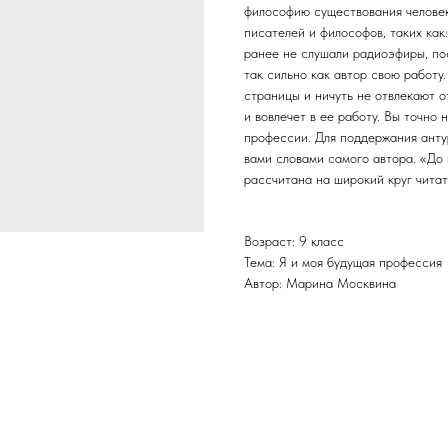
философию существования человек
писателей и философов, таких как:
ранее не слушали радиоэфиры, по
так сильно как автор свою работ
страницы и ничуть не отвлекают 
и вовлечет в ее работу. Вы точно 
профессии. Для поддержания ант
вами словами самого автора. «До
рассчитана на широкий круг читат
Возраст: 9 класс
Тема: Я и моя будущая профессия
Автор: Марина Москвина