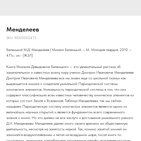
Менделеев
SKU:
RD00000475
Беленький М.Д. Менделеев / Михаил Беленький. – М.: Молодая гвардия, 2010. –
471с.: ил.- (ЖЗЛ)
Книга Михаила Давыдовича Беленького — это увлекательный рассказ об
замечательном и известном всему миру ученом Дмитрии Ивановиче Менделееве.
Дмитрия Ивановича Менделеева все мы знаем еще со школьной скамьи как
выдающегося химика и создателя уникальной Периодической системы
химических элементов. Уникальность периодической системы в том, что она
содержит классификацию всех известных человечеству химических элементов из
которых состоит Земля и Вселенная. Таблица Менделеева, так мы сейчас
называем Периодическую систему химических элементов является одним из
величайших научных открытий и является фундаментом всего современного
знания о химии. Но это далеко не все заслуги и достижения уникального ученого
Д.И. Менделеева. Менделеев уделял много своего времени на общественную
деятельность, несмотря на занятость наукой. Так, помимо занятий химией он
занимался воздухоплаванием и летал на воздушном шаре, писал книги по
социологии, экономике, разрабатывал таможенные тарифы, возглавлял русскую